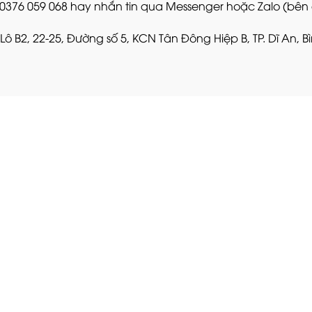
: 0376 059 068 hay nhắn tin qua Messenger hoặc Zalo (bên
 Lô B2, 22-25, Đường số 5, KCN Tân Đông Hiệp B, TP. Dĩ An, 