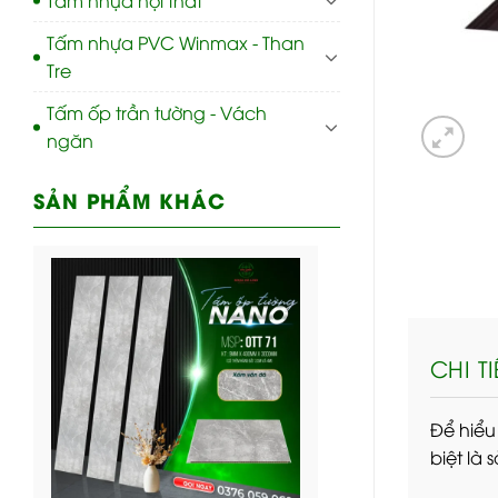
Tấm nhựa PVC Winmax - Than
Tre
Tấm ốp trần tường - Vách
ngăn
SẢN PHẨM KHÁC
CHI T
Để hiểu
biệt là