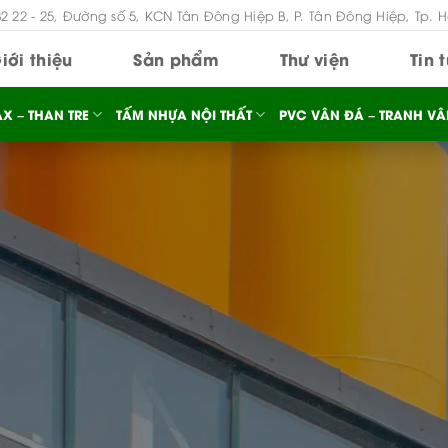
B2 22 - 25, Đường số 5, KCN Tân Đông Hiệp B, P. Tân Đông Hiệp, Tp. 
iới thiệu
Sản phẩm
Thư viện
Tin 
X – THAN TRE
TẤM NHỰA NỘI THẤT
PVC VÂN ĐÁ – TRANH VÂ