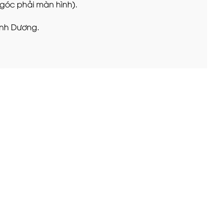
 góc phải màn hình).
Bình Dương.