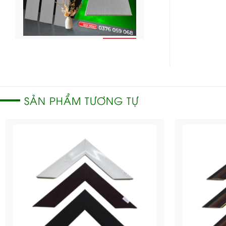
CHI
Ốp tường Nano – OTT
TIẾT
68
SẢN PHẨM TƯƠNG TỰ
CHI
Ốp tường Nano –
TIẾT
OTT67