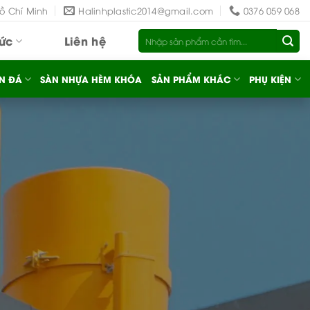
Hồ Chí Minh
Halinhplastic2014@gmail.com
0376 059 068
Tìm
tức
Liên hệ
kiếm:
N ĐÁ
SÀN NHỰA HÈM KHÓA
SẢN PHẨM KHÁC
PHỤ KIỆN