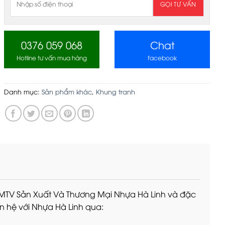
0376 059 068
Chat
Hotline tư vấn mua hàng
facebook
Danh mục:
Sản phẩm khác
,
Khung tranh
 MTV Sản Xuất Và Thương Mại Nhựa Hà Linh và đặc
ên hệ với Nhựa Hà Linh qua: