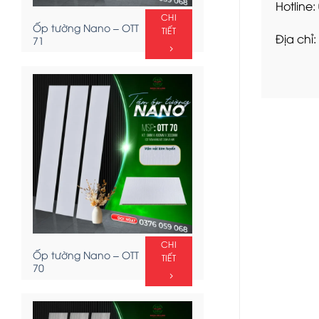
Hotline
CHI
Ốp tường Nano – OTT
TIẾT
Địa chỉ:
71
CHI
Ốp tường Nano – OTT
TIẾT
70