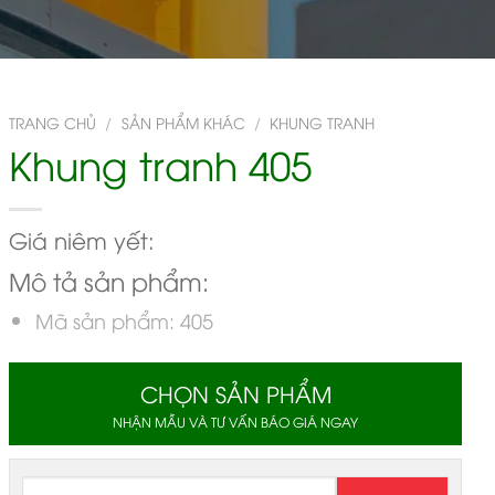
TRANG CHỦ
/
SẢN PHẨM KHÁC
/
KHUNG TRANH
Khung tranh 405
Giá niêm yết:
Mô tả sản phẩm:
Mã sản phẩm: 405
CHỌN SẢN PHẨM
NHẬN MẪU VÀ TƯ VẤN BÁO GIÁ NGAY