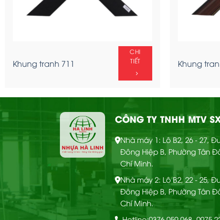
CHI
TIẾT
Khung tranh 711
Khung tran
CÔNG TY TNHH MTV SX
CHI
Nhà máy 1: Lô B2, 26 - 27, 
Ốp tường Nano – OTT
TIẾT
Đông Hiệp B, Phường Tân Đ
66
Chí Minh.
Nhà máy 2: Lô B2, 22 - 25, 
Đông Hiệp B, Phường Tân Đ
Chí Minh.
Hotline:
0376 059 068
- 0975 