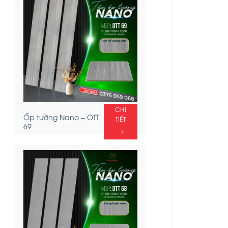
CHI
Ốp tường Nano – OTT
TIẾT
69