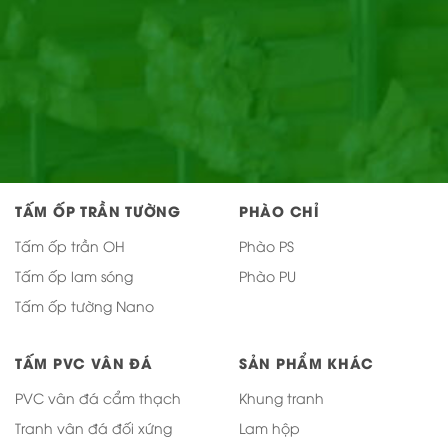
TẤM ỐP TRẦN TƯỜNG
PHÀO CHỈ
Tấm ốp trần OH
Phào PS
Tấm ốp lam sóng
Phào PU
Tấm ốp tường Nano
TẤM PVC VÂN ĐÁ
SẢN PHẨM KHÁC
PVC vân đá cẩm thạch
Khung tranh
Tranh vân đá đối xứng
Lam hộp