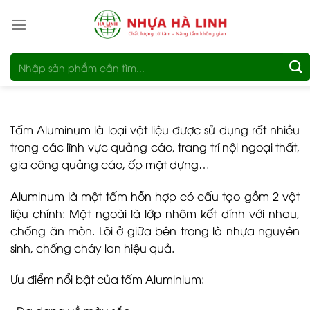
Bỏ
qua
nội
Tìm
dung
kiếm:
Tấm Aluminum là loại vật liệu được sử dụng rất nhiều
trong các lĩnh vực quảng cáo, trang trí nội ngoại thất,
gia công quảng cáo, ốp mặt dựng…
Aluminum là một tấm hỗn hợp có cấu tạo gồm 2 vật
liệu chính: Mặt ngoài là lớp nhôm kết dính với nhau,
chống ăn mòn. Lõi ở giữa bên trong là nhựa nguyên
sinh, chống cháy lan hiệu quả.
Ưu điểm nổi bật của tấm Aluminium: