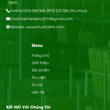
Minh.
Hotline:
0376 059 068
- 0975 225 586 (thu mua)
Email:
Halinhplastic2014@gmail.com
Website: www.nhuahalinh.com
Menu
Trang chủ
Giới thiệu
Sản phẩm
Thư viện
Tin tức
Liên hệ
Kết Nối Với Chúng Tôi