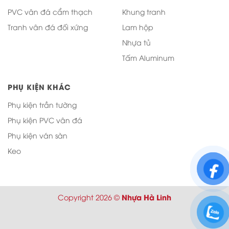
PVC vân đá cẩm thạch
Khung tranh
Tranh vân đá đối xứng
Lam hộp
Nhựa tủ
Tấm Aluminum
PHỤ KIỆN KHÁC
Phụ kiện trần tường
Phụ kiện PVC vân đá
Phụ kiện ván sàn
Keo
Nhựa Hà Linh
Copyright 2026 ©