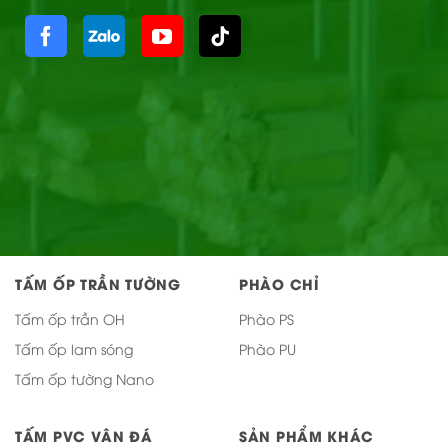
TẤM ỐP TRẦN TƯỜNG
PHÀO CHỈ
Tấm ốp trần OH
Phào PS
Tấm ốp lam sóng
Phào PU
Tấm ốp tường Nano
TẤM PVC VÂN ĐÁ
SẢN PHẨM KHÁC