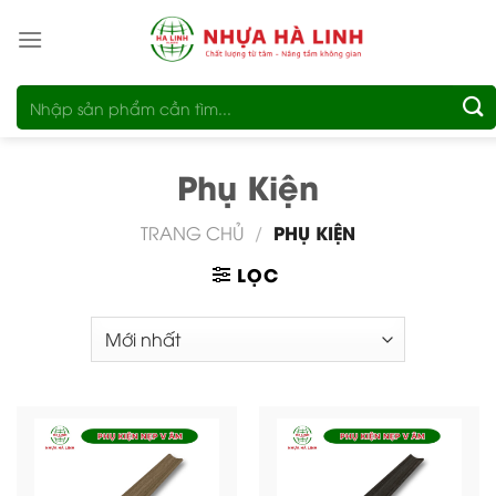
Bỏ
qua
nội
Tìm
dung
kiếm:
Phụ Kiện
PHỤ KIỆN
TRANG CHỦ
/
LỌC