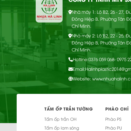
Nhà máy 1: Lô B2, 26 - 27, 
Đông Hiệp B, Phường Tân Đ
Chí Minh.
Nhà máy 2: Lô B2, 22 - 25, 
Đông Hiệp B, Phường Tân Đ
Chí Minh.
Hotline:
0376 059 068
- 0975 
Email:
Halinhplastic2014@g
Website: www.nhuahalinh.
TẤM ỐP TRẦN TƯỜNG
PHÀO CHỈ
Tấm ốp trần OH
Phào PS
Tấm ốp lam sóng
Phào PU