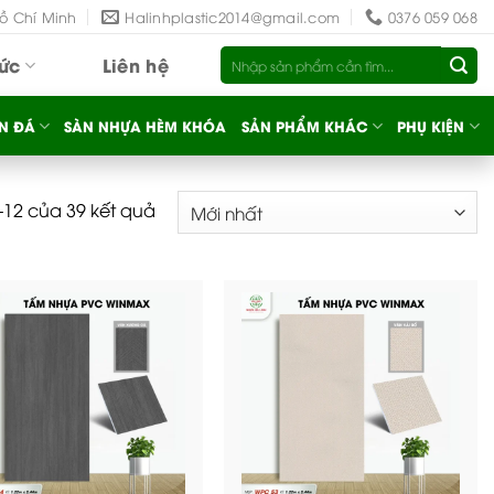
Hồ Chí Minh
Halinhplastic2014@gmail.com
0376 059 068
Tìm
tức
Liên hệ
kiếm:
N ĐÁ
SÀN NHỰA HÈM KHÓA
SẢN PHẨM KHÁC
PHỤ KIỆN
1–12 của 39 kết quả