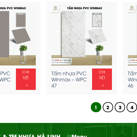
CHI
CHI
 PVC
Tấm nhựa PVC
Tấm
TIẾT
TIẾT
 WPC
Winmax – WPC
Win
47
46
1
2
3
4
 & TM NHỰA HÀ LINH
Menu