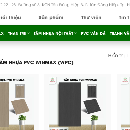
B2 22 - 25, Đường số 5, KCN Tân Đông Hiệp B, P. Tân Đông Hiệp, Tp. 
iới thiệu
Sản phẩm
Thư viện
Tin 
X – THAN TRE
TẤM NHỰA NỘI THẤT
PVC VÂN ĐÁ – TRANH VÂ
Hiển thị 
ẤM NHỰA PVC WINMAX (WPC)