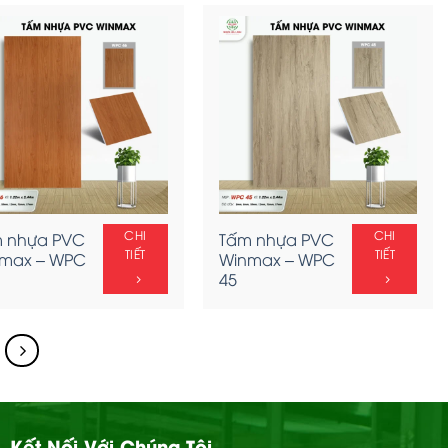
CHI
CHI
 nhựa PVC
Tấm nhựa PVC
TIẾT
TIẾT
max – WPC
Winmax – WPC
45
Kết Nối Với Chúng Tôi