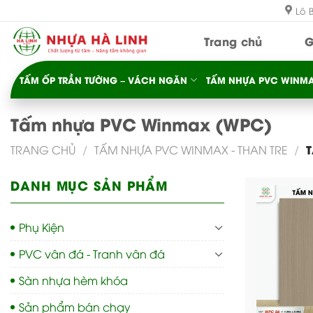
Bỏ
Lô 
qua
Trang chủ
G
nội
dung
TẤM ỐP TRẦN TƯỜNG – VÁCH NGĂN
TẤM NHỰA PVC WINMA
Tấm nhựa PVC Winmax (WPC)
T
TRANG CHỦ
/
TẤM NHỰA PVC WINMAX - THAN TRE
/
DANH MỤC SẢN PHẨM
Phụ Kiện
PVC vân đá - Tranh vân đá
Sàn nhựa hèm khóa
Sản phẩm bán chạy