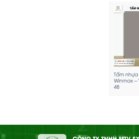
Tấm nhựa
Winmax –
48
CÔNG TY TNHH MTV SX