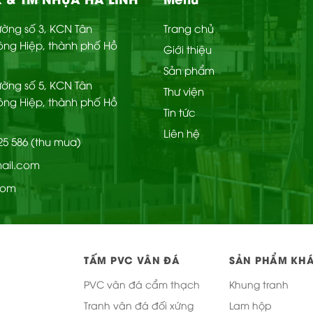
Đường số 3, KCN Tân
Trang chủ
ông Hiệp, thành phố Hồ
Giới thiệu
Sản phẩm
Đường số 5, KCN Tân
Thư viện
ông Hiệp, thành phố Hồ
Tin tức
Liên hệ
225 586 (thu mua)
mail.com
com
TẤM PVC VÂN ĐÁ
SẢN PHẨM KH
PVC vân đá cẩm thạch
Khung tranh
Tranh vân đá đối xứng
Lam hộp