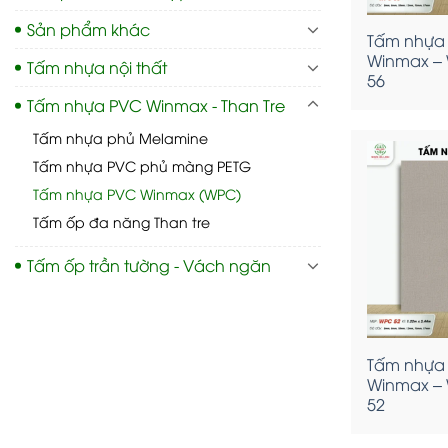
Sản phẩm khác
Tấm nhựa
Winmax –
Tấm nhựa nội thất
56
Tấm nhựa PVC Winmax - Than Tre
Tấm nhựa phủ Melamine
Tấm nhựa PVC phủ màng PETG
Tấm nhựa PVC Winmax (WPC)
Tấm ốp đa năng Than tre
Tấm ốp trần tường - Vách ngăn
Tấm nhựa
Winmax –
52