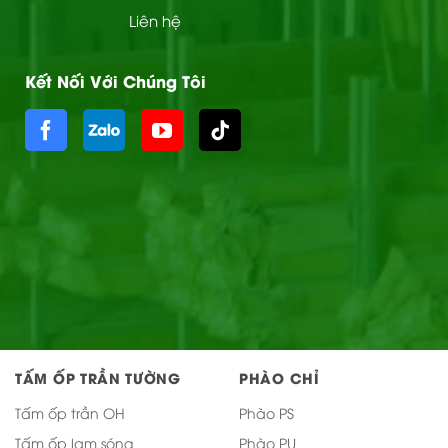
Liên hệ
Kết Nối Với Chúng Tôi
TẤM ỐP TRẦN TƯỜNG
PHÀO CHỈ
Tấm ốp trần OH
Phào PS
Tấm ốp lam sóng
Phào PU