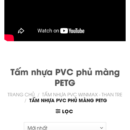
Tấm nhựa PVC phủ màng
PETG
TRANG CHỦ
/
TẤM NHỰA PVC WINMAX - THAN TRE
TẤM NHỰA PVC PHỦ MÀNG PETG
/
LỌC