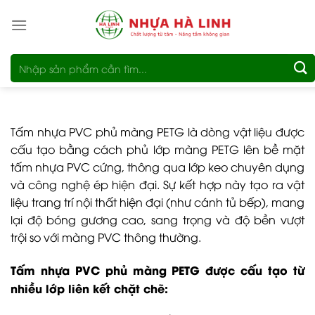
Bỏ
qua
nội
Tìm
dung
kiếm:
Tấm nhựa PVC phủ màng PETG là dòng vật liệu được
cấu tạo bằng cách phủ lớp màng PETG lên bề mặt
tấm nhựa PVC cứng, thông qua lớp keo chuyên dụng
và công nghệ ép hiện đại. Sự kết hợp này tạo ra vật
liệu trang trí nội thất hiện đại (như cánh tủ bếp), mang
lại độ bóng gương cao, sang trọng và độ bền vượt
trội so với màng PVC thông thường.
Tấm nhựa PVC phủ màng PETG được cấu tạo từ
nhiều lớp liên kết chặt chẽ: