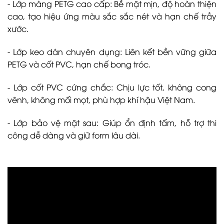
- Lớp màng PETG cao cấp: Bề mặt mịn, độ hoàn thiện
cao, tạo hiệu ứng màu sắc sắc nét và hạn chế trầy
xước.
- Lớp keo dán chuyên dụng: Liên kết bền vững giữa
PETG và cốt PVC, hạn chế bong tróc.
- Lớp cốt PVC cứng chắc: Chịu lực tốt, không cong
vênh, không mối mọt, phù hợp khí hậu Việt Nam.
- Lớp bảo vệ mặt sau: Giúp ổn định tấm, hỗ trợ thi
công dễ dàng và giữ form lâu dài.