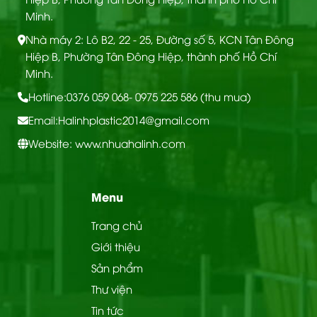
Minh.
Nhà máy 2: Lô B2, 22 - 25, Đường số 5, KCN Tân Đông
Hiệp B, Phường Tân Đông Hiệp, thành phố Hồ Chí
Minh.
Hotline:
0376 059 068
- 0975 225 586 (thu mua)
Email:
Halinhplastic2014@gmail.com
Website: www.nhuahalinh.com
Menu
Trang chủ
Giới thiệu
Sản phẩm
Thư viện
Tin tức