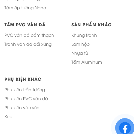
Tấm ốp tường Nano
TẤM PVC VÂN ĐÁ
SẢN PHẨM KHÁC
PVC vân đá cẩm thạch
Khung tranh
Tranh vân đá đối xứng
Lam hộp
Nhựa tủ
Tấm Aluminum
PHỤ KIỆN KHÁC
Phụ kiện trần tường
Phụ kiện PVC vân đá
Phụ kiện ván sàn
Keo