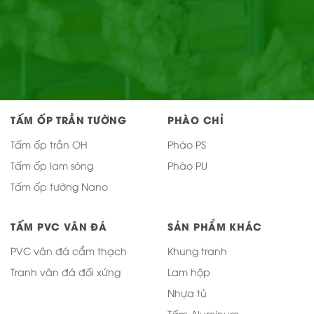
TẤM ỐP TRẦN TƯỜNG
PHÀO CHỈ
Tấm ốp trần OH
Phào PS
Tấm ốp lam sóng
Phào PU
Tấm ốp tường Nano
TẤM PVC VÂN ĐÁ
SẢN PHẨM KHÁC
PVC vân đá cẩm thạch
Khung tranh
Tranh vân đá đối xứng
Lam hộp
Nhựa tủ
Tấm Aluminum