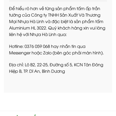
Để hiểu rõ hơn về từng sản phẩm tấm ốp trần
tường của Công ty TNHH Sản Xuất Và Thương
Mại Nhựa Hà Linh và đặc biệt là sản phẩm tấm
Aluminium HL 3022. Quý khách hàng xin vui lòng
liên hệ với Nhựa Hà Linh qua:
Hotline: 0376 059 068 hay nhắn tin qua
Messenger hoặc Zalo (bên góc phải màn hình).
Địa chỉ: Lô B2, 22-25, Đường số 5, KCN Tân Đông
Hiệp B, TP. Dĩ An, Bình Dương