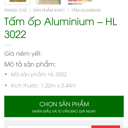
TRANG CHỦ
/
SẢN PHẨM KHÁC
/
TẤM ALUMINUM
Tấm ốp Aluminium – HL
3022
Giá niêm yết:
Mô tả sản phẩm:
Mã sản phẩm: HL 3022
Kích thước: 1,22m x 2,44m
CHỌN SẢN PHẨM
NHẬN MẪU VÀ TƯ VẤN BÁO GIÁ NGAY