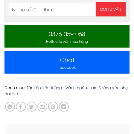
0376 059 068
Hotline tư vấn mua hàng
Chat
facebook
Danh mục:
Tấm ốp trần tường - Vách ngăn
,
Lam 3 sóng siêu nhẹ
Halipro