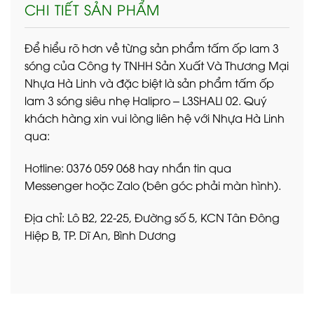
CHI TIẾT SẢN PHẨM
Để hiểu rõ hơn về từng sản phẩm tấm ốp lam 3
sóng của Công ty TNHH Sản Xuất Và Thương Mại
Nhựa Hà Linh và đặc biệt là sản phẩm tấm ốp
lam 3 sóng siêu nhẹ Halipro – L3SHALI 02. Quý
khách hàng xin vui lòng liên hệ với Nhựa Hà Linh
qua:
Hotline: 0376 059 068 hay nhắn tin qua
Messenger hoặc Zalo (bên góc phải màn hình).
Địa chỉ: Lô B2, 22-25, Đường số 5, KCN Tân Đông
Hiệp B, TP. Dĩ An, Bình Dương