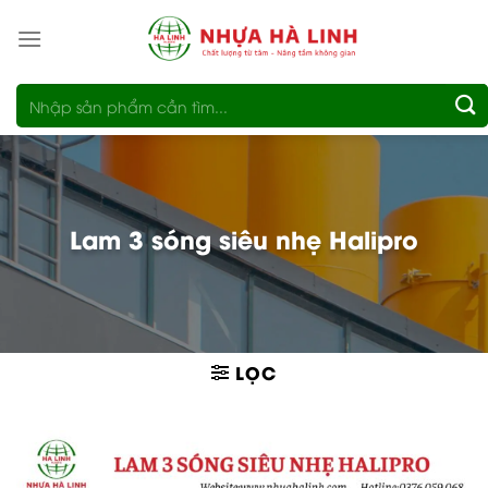
Bỏ
qua
nội
Tìm
dung
kiếm:
Lam 3 sóng siêu nhẹ Halipro
LỌC