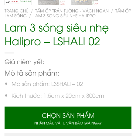
TRANG CHỦ
/
TẤM ỐP TRẦN TƯỜNG - VÁCH NGĂN
/
TẤM ỐP
LAM SÓNG
/
LAM 3 SÓNG SIÊU NHẸ HALIPRO
Lam 3 sóng siêu nhẹ
Halipro – LSHALI 02
Giá niêm yết:
Mô tả sản phẩm:
Mã sản phẩm: L3SHALI – 02
Kích thước: 1.5cm x 20cm x 300cm
CHỌN SẢN PHẨM
NHẬN MẪU VÀ TƯ VẤN BÁO GIÁ NGAY