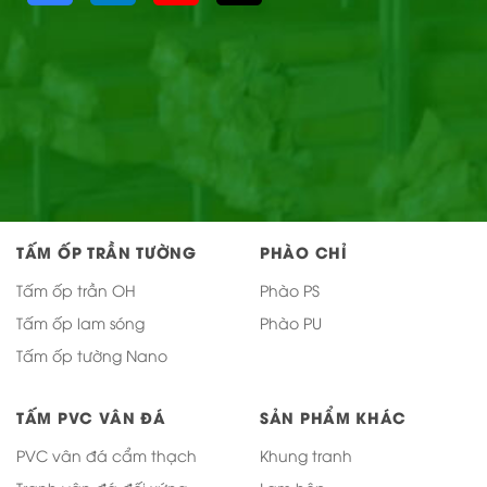
TẤM ỐP TRẦN TƯỜNG
PHÀO CHỈ
Tấm ốp trần OH
Phào PS
Tấm ốp lam sóng
Phào PU
Tấm ốp tường Nano
TẤM PVC VÂN ĐÁ
SẢN PHẨM KHÁC
PVC vân đá cẩm thạch
Khung tranh