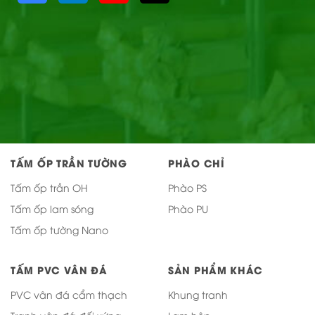
TẤM ỐP TRẦN TƯỜNG
PHÀO CHỈ
Tấm ốp trần OH
Phào PS
Tấm ốp lam sóng
Phào PU
Tấm ốp tường Nano
TẤM PVC VÂN ĐÁ
SẢN PHẨM KHÁC
PVC vân đá cẩm thạch
Khung tranh