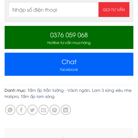
0376 059 068
Hotline tư vấn mua hàng
Chat
facebook
Danh mục:
Tấm ốp trần tường - Vách ngăn
,
Lam 3 sóng siêu nhẹ
Halipro
,
Tấm ốp lam sóng