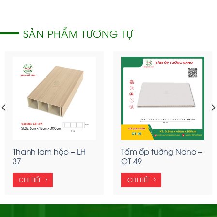
SẢN PHẨM TƯƠNG TỰ
Thanh lam hộp – LH
Tấm ốp tường Nano –
37
OT 49
CHI TIẾT
CHI TIẾT