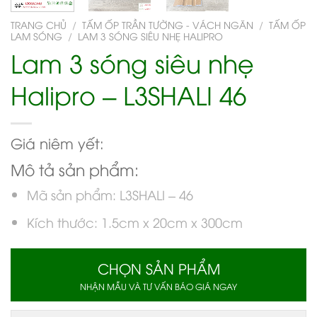
TRANG CHỦ
/
TẤM ỐP TRẦN TƯỜNG - VÁCH NGĂN
/
TẤM ỐP
LAM SÓNG
/
LAM 3 SÓNG SIÊU NHẸ HALIPRO
Lam 3 sóng siêu nhẹ
Halipro – L3SHALI 46
Giá niêm yết:
Mô tả sản phẩm:
Mã sản phẩm: L3SHALI – 46
Kích thước: 1.5cm x 20cm x 300cm
CHỌN SẢN PHẨM
NHẬN MẪU VÀ TƯ VẤN BÁO GIÁ NGAY