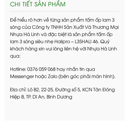
CHI TIẾT SẢN PHẨM
Để hiểu rõ hơn về từng sản phẩm tấm ốp lam 3
sóng của Công ty TNHH Sản Xuất Và Thương Mại
Nhựa Hà Linh và đặc biệt là sản phẩm tấm ốp
lam 3 sóng siêu nhẹ Halipro – L3SHALI 46. Quý
khách hàng xin vui lòng liên hệ với Nhựa Hà Linh
qua:
Hotline: 0376 059 068 hay nhắn tin qua
Messenger hoặc Zalo (bên góc phải màn hình).
Địa chỉ: Lô B2, 22-25, Đường số 5, KCN Tân Đông
Hiệp B, TP. Dĩ An, Bình Dương