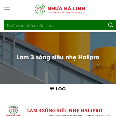
Bỏ
qua
nội
Tìm
dung
kiếm:
Lam 3 sóng siêu nhẹ Halipro
LỌC