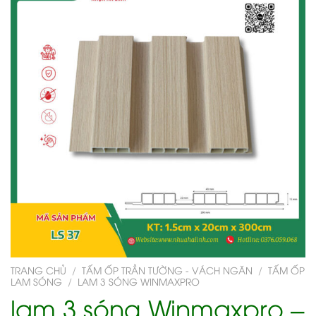
TRANG CHỦ
/
TẤM ỐP TRẦN TƯỜNG - VÁCH NGĂN
/
TẤM ỐP
LAM SÓNG
/
LAM 3 SÓNG WINMAXPRO
lam 3 sóng Winmaxpro –