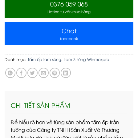
0376 059 068
Hotline tư vấn mua hàng
Chat
facebook
Danh mục:
Tấm ốp lam sóng
,
Lam 3 sóng Winmaxpro
CHI TIẾT SẢN PHẨM
Để hiểu rõ hơn về từng sản phẩm tấm ốp trần
tường của Công ty TNHH Sản Xuất Và Thương
Mại Nhựa Hà Linh và đặc biệt là sản phẩm tấm