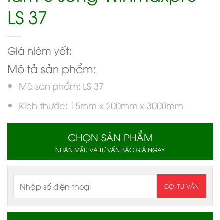
LS 37
Giá niêm yết:
Mô tả sản phẩm:
Mã sản phẩm: LS 37
Kích thước: 15mm x 200mm x 3000mm
CHỌN SẢN PHẨM
NHẬN MẪU VÀ TƯ VẤN BÁO GIÁ NGAY