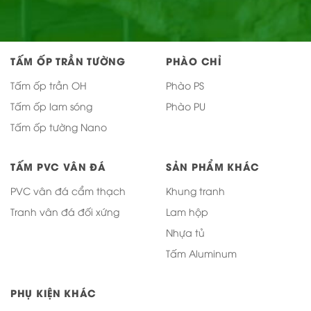
TẤM ỐP TRẦN TƯỜNG
PHÀO CHỈ
Tấm ốp trần OH
Phào PS
Tấm ốp lam sóng
Phào PU
Tấm ốp tường Nano
TẤM PVC VÂN ĐÁ
SẢN PHẨM KHÁC
PVC vân đá cẩm thạch
Khung tranh
Tranh vân đá đối xứng
Lam hộp
Nhựa tủ
Tấm Aluminum
PHỤ KIỆN KHÁC