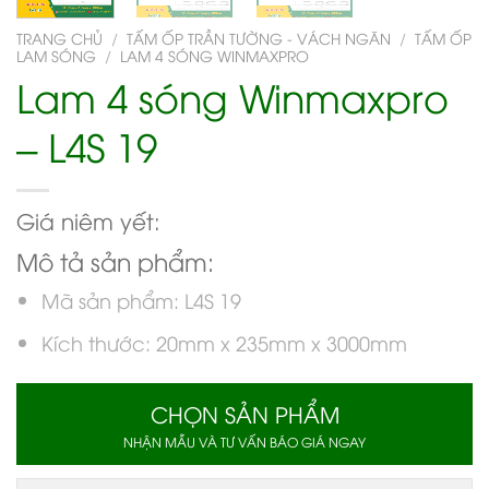
TRANG CHỦ
/
TẤM ỐP TRẦN TƯỜNG - VÁCH NGĂN
/
TẤM ỐP
LAM SÓNG
/
LAM 4 SÓNG WINMAXPRO
Lam 4 sóng Winmaxpro
– L4S 19
Giá niêm yết:
Mô tả sản phẩm:
Mã sản phẩm: L4S 19
Kích thước: 20mm x 235mm x 3000mm
CHỌN SẢN PHẨM
NHẬN MẪU VÀ TƯ VẤN BÁO GIÁ NGAY