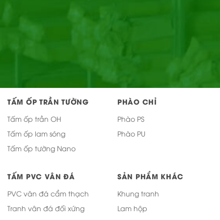
TẤM ỐP TRẦN TƯỜNG
PHÀO CHỈ
Tấm ốp trần OH
Phào PS
Tấm ốp lam sóng
Phào PU
Tấm ốp tường Nano
TẤM PVC VÂN ĐÁ
SẢN PHẨM KHÁC
PVC vân đá cẩm thạch
Khung tranh
Tranh vân đá đối xứng
Lam hộp