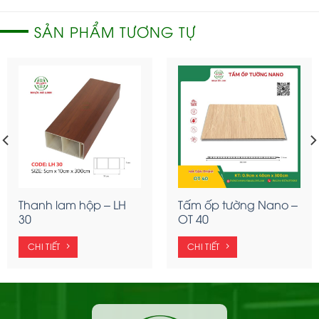
SẢN PHẨM TƯƠNG TỰ
Thanh lam hộp – LH
Tấm ốp tường Nano –
30
OT 40
CHI TIẾT
CHI TIẾT