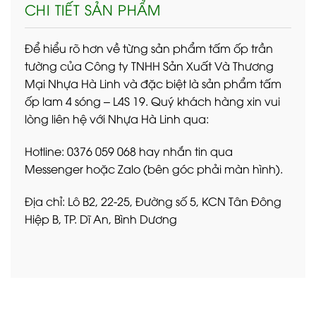
CHI TIẾT SẢN PHẨM
Để hiểu rõ hơn về từng sản phẩm tấm ốp trần
tường của Công ty TNHH Sản Xuất Và Thương
Mại Nhựa Hà Linh và đặc biệt là sản phẩm tấm
ốp lam 4 sóng – L4S 19. Quý khách hàng xin vui
lòng liên hệ với Nhựa Hà Linh qua:
Hotline: 0376 059 068 hay nhắn tin qua
Messenger hoặc Zalo (bên góc phải màn hình).
Địa chỉ: Lô B2, 22-25, Đường số 5, KCN Tân Đông
Hiệp B, TP. Dĩ An, Bình Dương