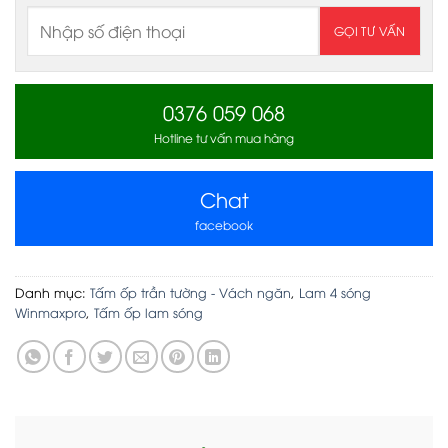
0376 059 068
Hotline tư vấn mua hàng
Chat
facebook
Danh mục:
Tấm ốp trần tường - Vách ngăn
,
Lam 4 sóng
Winmaxpro
,
Tấm ốp lam sóng