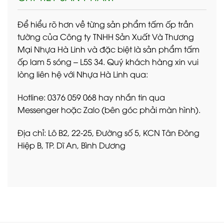
Để hiểu rõ hơn về từng sản phẩm tấm ốp trần
tường của Công ty TNHH Sản Xuất Và Thương
Mại Nhựa Hà Linh và đặc biệt là sản phẩm tấm
ốp lam 5 sóng – L5S 34. Quý khách hàng xin vui
lòng liên hệ với Nhựa Hà Linh qua:
Hotline: 0376 059 068 hay nhắn tin qua
Messenger hoặc Zalo (bên góc phải màn hình).
Địa chỉ: Lô B2, 22-25, Đường số 5, KCN Tân Đông
Hiệp B, TP. Dĩ An, Bình Dương