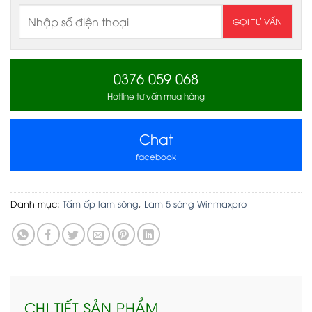
0376 059 068
Hotline tư vấn mua hàng
Chat
facebook
Danh mục:
Tấm ốp lam sóng
,
Lam 5 sóng Winmaxpro
CHI TIẾT SẢN PHẨM