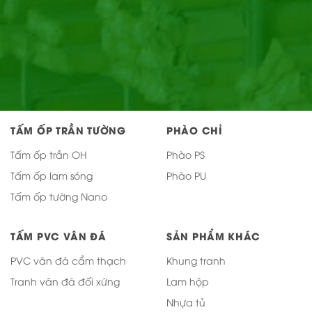
TẤM ỐP TRẦN TƯỜNG
PHÀO CHỈ
Tấm ốp trần OH
Phào PS
Tấm ốp lam sóng
Phào PU
Tấm ốp tường Nano
TẤM PVC VÂN ĐÁ
SẢN PHẨM KHÁC
PVC vân đá cẩm thạch
Khung tranh
Tranh vân đá đối xứng
Lam hộp
Nhựa tủ