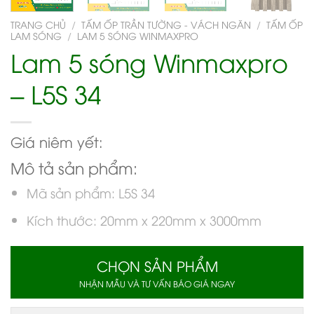
TRANG CHỦ
/
TẤM ỐP TRẦN TƯỜNG - VÁCH NGĂN
/
TẤM ỐP
LAM SÓNG
/
LAM 5 SÓNG WINMAXPRO
Lam 5 sóng Winmaxpro
– L5S 34
Giá niêm yết:
Mô tả sản phẩm:
Mã sản phẩm: L5S 34
Kích thước: 20mm x 220mm x 3000mm
CHỌN SẢN PHẨM
NHẬN MẪU VÀ TƯ VẤN BÁO GIÁ NGAY