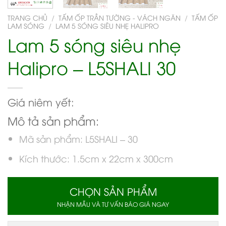
TRANG CHỦ
/
TẤM ỐP TRẦN TƯỜNG - VÁCH NGĂN
/
TẤM ỐP
LAM SÓNG
/
LAM 5 SÓNG SIÊU NHẸ HALIPRO
Lam 5 sóng siêu nhẹ
Halipro – L5SHALI 30
Giá niêm yết:
Mô tả sản phẩm:
Mã sản phẩm: L5SHALI – 30
Kích thước: 1.5cm x 22cm x 300cm
CHỌN SẢN PHẨM
NHẬN MẪU VÀ TƯ VẤN BÁO GIÁ NGAY