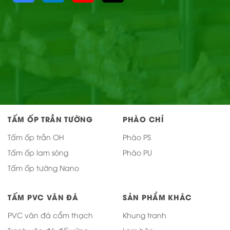
TẤM ỐP TRẦN TƯỜNG
PHÀO CHỈ
Tấm ốp trần OH
Phào PS
Tấm ốp lam sóng
Phào PU
Tấm ốp tường Nano
TẤM PVC VÂN ĐÁ
SẢN PHẨM KHÁC
PVC vân đá cẩm thạch
Khung tranh