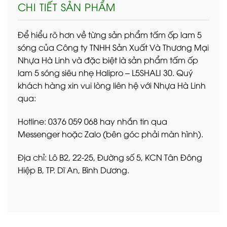
CHI TIẾT SẢN PHẨM
Để hiểu rõ hơn về từng sản phẩm tấm ốp lam 5
sóng của Công ty TNHH Sản Xuất Và Thương Mại
Nhựa Hà Linh và đặc biệt là sản phẩm tấm ốp
lam 5 sóng siêu nhẹ Halipro – L5SHALI 30. Quý
khách hàng xin vui lòng liên hệ với Nhựa Hà Linh
qua:
Hotline: 0376 059 068 hay nhắn tin qua
Messenger hoặc Zalo (bên góc phải màn hình).
Địa chỉ: Lô B2, 22-25, Đường số 5, KCN Tân Đông
Hiệp B, TP. Dĩ An, Bình Dương.