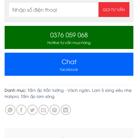
0376 059 068
Hotline tư vấn mua hàng
Chat
facebook
Danh mục:
Tấm ốp trần tường - Vách ngăn
,
Lam 5 sóng siêu nhẹ
Halipro
,
Tấm ốp lam sóng