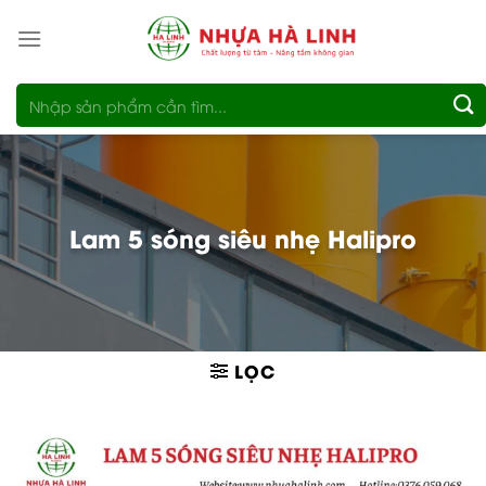
Bỏ
qua
nội
Tìm
dung
kiếm:
Lam 5 sóng siêu nhẹ Halipro
LỌC