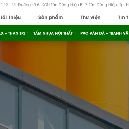
B2 22 - 25, Đường số 5, KCN Tân Đông Hiệp B, P. Tân Đông Hiệp, Tp. 
iới thiệu
Sản phẩm
Thư viện
Tin 
X – THAN TRE
TẤM NHỰA NỘI THẤT
PVC VÂN ĐÁ – TRANH VÂ