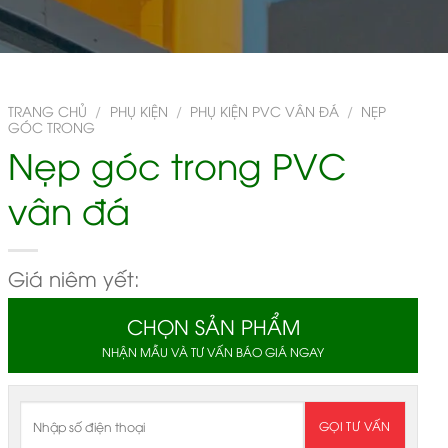
TRANG CHỦ
/
PHỤ KIỆN
/
PHỤ KIỆN PVC VÂN ĐÁ
/
NẸP
GÓC TRONG
Nẹp góc trong PVC
vân đá
Giá niêm yết:
CHỌN SẢN PHẨM
NHẬN MẪU VÀ TƯ VẤN BÁO GIÁ NGAY