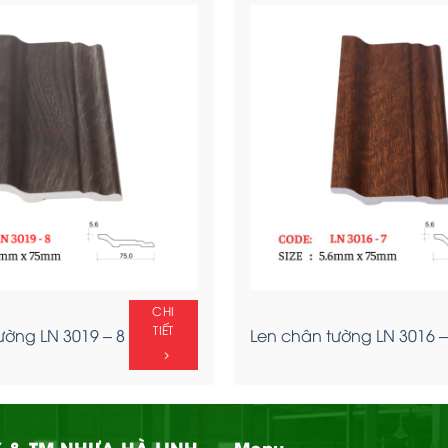
CHI
TIẾT
ường LN 3019 – 8
Len chân tường LN 3016 –
 & TM NHỰA HÀ LINH
Menu