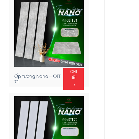
CHI
Ốp tường Nano – OTT
TIẾT
71