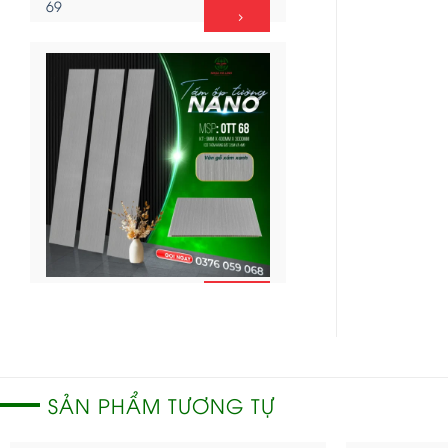
69
CHI
Ốp tường Nano – OTT
TIẾT
68
SẢN PHẨM TƯƠNG TỰ