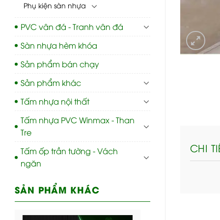
Phụ kiện sàn nhựa
PVC vân đá - Tranh vân đá
Sàn nhựa hèm khóa
Sản phẩm bán chạy
Sản phẩm khác
Tấm nhựa nội thất
Tấm nhựa PVC Winmax - Than
Tre
CHI T
Tấm ốp trần tường - Vách
ngăn
SẢN PHẨM KHÁC