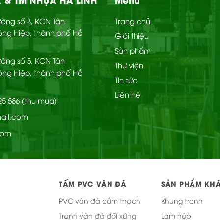
Đường số 3, KCN Tân
Trang chủ
ông Hiệp, thành phố Hồ
Giới thiệu
Sản phẩm
Đường số 5, KCN Tân
Thư viện
ông Hiệp, thành phố Hồ
Tin tức
Liên hệ
225 586 (thu mua)
mail.com
com
TẤM PVC VÂN ĐÁ
SẢN PHẨM KH
PVC vân đá cẩm thạch
Khung tranh
Tranh vân đá đối xứng
Lam hộp