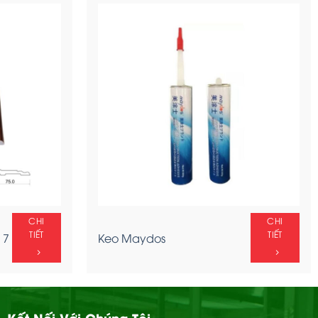
CHI
CHI
TIẾT
TIẾT
 7
Keo Maydos
Kết Nối Với Chúng Tôi