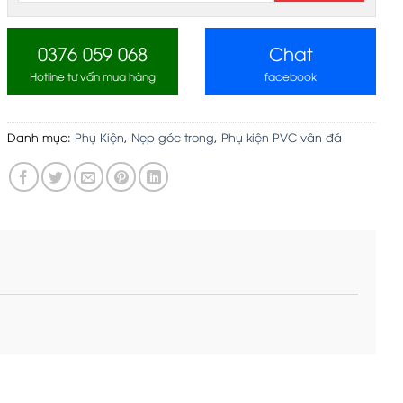
0376 059 068
Chat
Hotline tư vấn mua hàng
facebook
Danh mục:
Phụ Kiện
,
Nẹp góc trong
,
Phụ kiện PVC vân đá