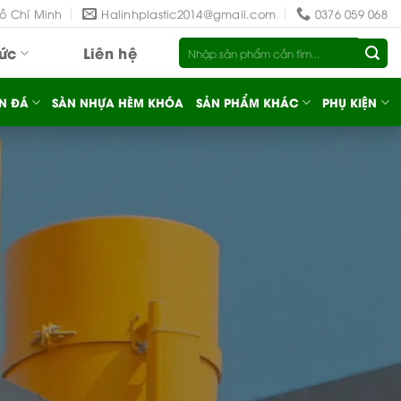
Hồ Chí Minh
Halinhplastic2014@gmail.com
0376 059 068
Tìm
tức
Liên hệ
kiếm:
N ĐÁ
SÀN NHỰA HÈM KHÓA
SẢN PHẨM KHÁC
PHỤ KIỆN