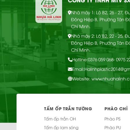
CHI
Nhà máy 1: Lô B2, 26 - 27, 
Ốp tường Nano – OTT
TIẾT
Đông Hiệp B, Phường Tân Đ
66
Chí Minh.
Nhà máy 2: Lô B2, 22 - 25, 
Đông Hiệp B, Phường Tân Đ
Chí Minh.
Hotline:
0376 059 068
- 0975 
Email:
Halinhplastic2014@g
Website: www.nhuahalinh.
CHI
Ốp tường Nano – OTT
TẤM ỐP TRẦN TƯỜNG
PHÀO CHỈ
TIẾT
65
Tấm ốp trần OH
Phào PS
Tấm ốp lam sóng
Phào PU