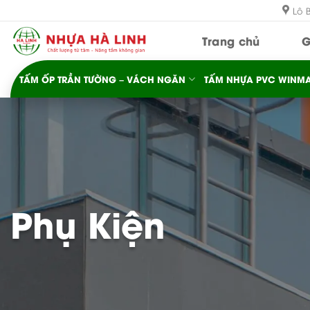
Bỏ
Lô 
qua
Trang chủ
G
nội
dung
TẤM ỐP TRẦN TƯỜNG – VÁCH NGĂN
TẤM NHỰA PVC WINMA
Phụ Kiện