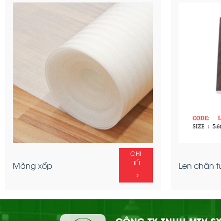
CHI
Ốp tường Nano –
TIẾT
OTT67
CHI
TIẾT
Màng xốp
Len chân t
CÔNG TY TNHH MTV SX