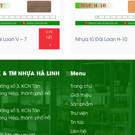
CHI
TIẾT
i Loan V – 7
Nhựa tủ Đài Loan H-10
 & TM NHỰA HÀ LINH
Menu
Đường số 3, KCN Tân
Trang chủ
ông Hiệp, thành phố Hồ
Giới thiệu
Sản phẩm
Đường số 5, KCN Tân
Thư viện
ông Hiệp, thành phố Hồ
Tin tức
Liên hệ
225 586 (thu mua)