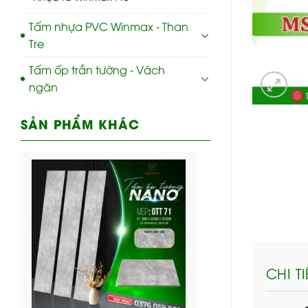
Tấm nhựa PVC Winmax - Than
Tre
Tấm ốp trần tường - Vách
ngăn
SẢN PHẨM KHÁC
CHI T