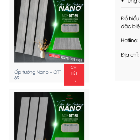
Ứng 
Để hiểu
đặc biệ
Hotline
Địa chỉ
CHI
Ốp tường Nano – OTT
TIẾT
69