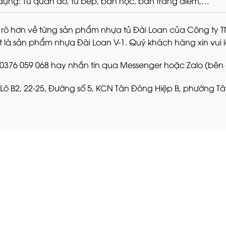
dụng: Tủ quần áo, tủ bếp, bàn học, bàn trang điểm,…
 rõ hơn về từng sản phẩm nhựa tủ Đài Loan của Công ty 
t là sản phẩm nhựa Đài Loan V-1. Quý khách hàng xin vui l
: 0376 059 068 hay nhắn tin qua Messenger hoặc Zalo (bên
: Lô B2, 22-25, Đường số 5, KCN Tân Đông Hiệp B, phường Tâ