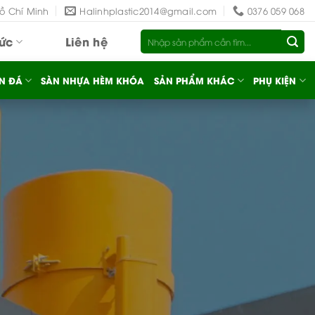
Hồ Chí Minh
Halinhplastic2014@gmail.com
0376 059 068
Tìm
tức
Liên hệ
kiếm:
N ĐÁ
SÀN NHỰA HÈM KHÓA
SẢN PHẨM KHÁC
PHỤ KIỆN