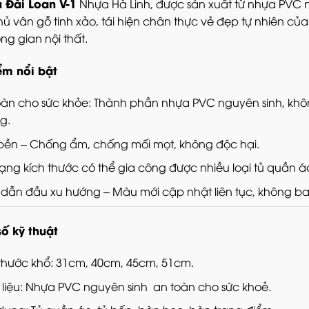
 Đài Loan V-1
Nhựa Hà Linh, được sản xuất từ nhựa PVC n
ủ vân gỗ tinh xảo, tái hiện chân thực vẻ đẹp tự nhiên c
ng gian nội thất.
ểm nổi bật
oàn cho sức khỏe: Thành phần nhựa PVC nguyên sinh, khôn
g.
 bền – Chống ẩm, chống mối mọt, không độc hại.
ạng kích thước có thể gia công được nhiều loại tủ quần á
dẫn đầu xu hướng – Màu mới cập nhật liên tục, không bao
ố kỹ thuật
 thước khổ: 31cm, 40cm, 45cm, 51cm.
 liệu: Nhựa PVC nguyên sinh an toàn cho sức khoẻ.