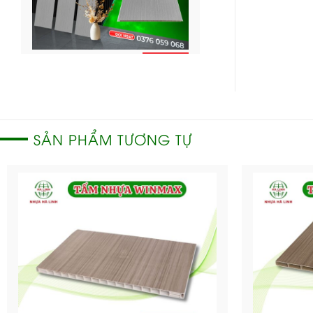
CHI
Ốp tường Nano – OTT
TIẾT
68
SẢN PHẨM TƯƠNG TỰ
CHI
Ốp tường Nano –
TIẾT
OTT67