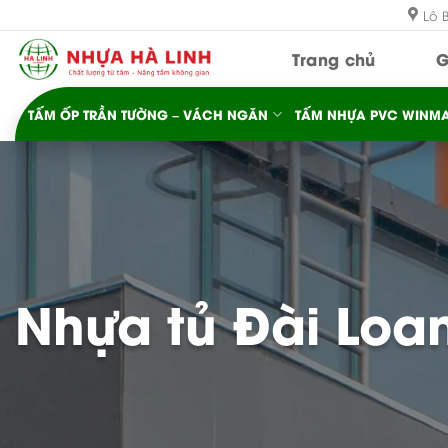
Bỏ
Lô 
qua
Trang chủ
G
nội
dung
TẤM ỐP TRẦN TƯỜNG – VÁCH NGĂN
TẤM NHỰA PVC WINMA
Nhựa tủ Đài Loa