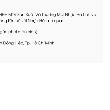
TNHH MTV Sản Xuất Và Thương Mại Nhựa Hà Linh và
òng liên hệ với Nhựa Hà Linh qua:
 góc phải màn hình).
n Đông Hiệp, Tp. Hồ Chí Minh.