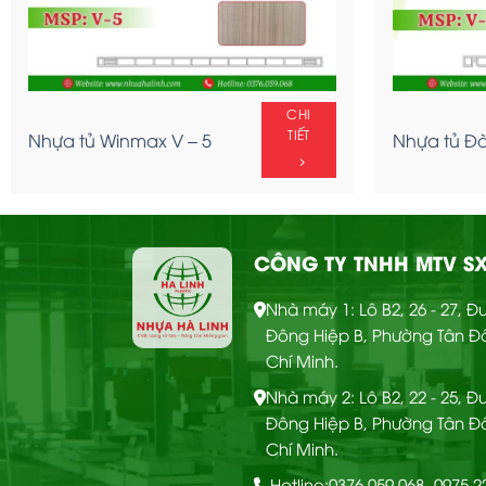
CHI
TIẾT
Nhựa tủ Winmax V – 5
Nhựa tủ Đà
CÔNG TY TNHH MTV SX
CHI
Nhà máy 1: Lô B2, 26 - 27, 
Ốp tường Nano – OTT
TIẾT
Đông Hiệp B, Phường Tân Đ
66
Chí Minh.
Nhà máy 2: Lô B2, 22 - 25, 
Đông Hiệp B, Phường Tân Đ
Chí Minh.
Hotline:
0376 059 068
- 0975 