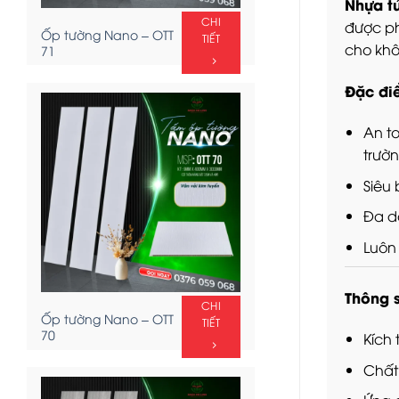
Nhựa tủ
CHI
được ph
Ốp tường Nano – OTT
TIẾT
cho khô
71
Đặc đi
An t
trườn
Siêu
Đa d
Luôn 
Thông s
CHI
Ốp tường Nano – OTT
TIẾT
70
Kích
Chất