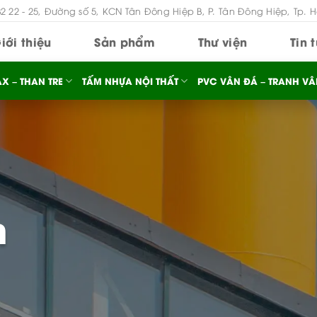
B2 22 - 25, Đường số 5, KCN Tân Đông Hiệp B, P. Tân Đông Hiệp, Tp. 
iới thiệu
Sản phẩm
Thư viện
Tin 
X – THAN TRE
TẤM NHỰA NỘI THẤT
PVC VÂN ĐÁ – TRANH VÂ
n