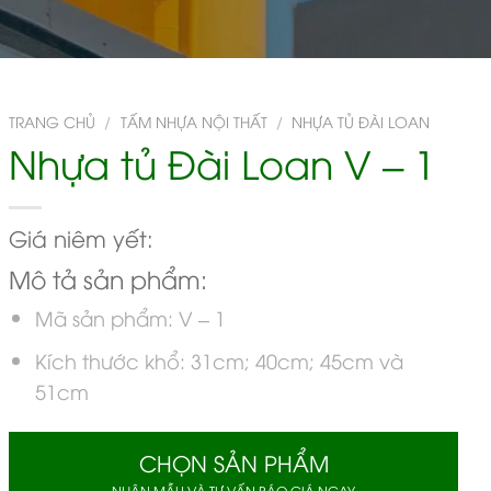
TRANG CHỦ
/
TẤM NHỰA NỘI THẤT
/
NHỰA TỦ ĐÀI LOAN
Nhựa tủ Đài Loan V – 1
Giá niêm yết:
Mô tả sản phẩm:
Mã sản phẩm: V – 1
Kích thước khổ: 31cm; 40cm; 45cm và
51cm
CHỌN SẢN PHẨM
NHẬN MẪU VÀ TƯ VẤN BÁO GIÁ NGAY