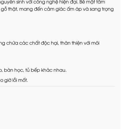
guyên sinh với công nghệ hiện đại. Bề mặt tấm
ủa gỗ thật, mang đến cảm giác ấm áp và sang trọng
g chứa các chất độc hại, thân thiện với môi
o, bàn học, tủ bếp khác nhau.
 giờ lỗi mốt.