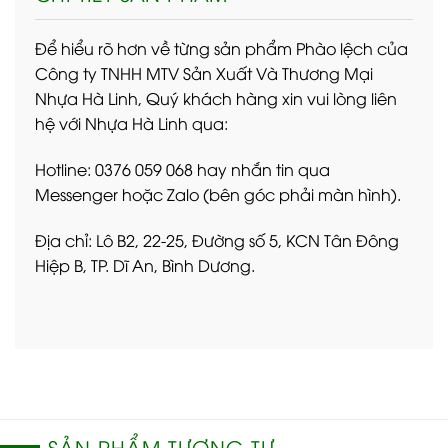
Để hiểu rõ hơn về từng sản phẩm Phào lệch của
Công ty TNHH MTV Sản Xuất Và Thương Mại
Nhựa Hà Linh, Quý khách hàng xin vui lòng liên
hệ với Nhựa Hà Linh qua:
Hotline: 0376 059 068 hay nhắn tin qua
Messenger hoặc Zalo (bên góc phải màn hình).
Địa chỉ: Lô B2, 22-25, Đường số 5, KCN Tân Đông
Hiệp B, TP. Dĩ An, Bình Dương.
SẢN PHẨM TƯƠNG TỰ