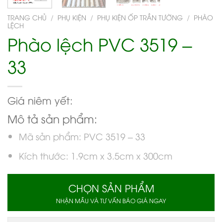
TRANG CHỦ
/
PHỤ KIỆN
/
PHỤ KIỆN ỐP TRẦN TƯỜNG
/
PHÀO
LỆCH
Phào lệch PVC 3519 –
33
Giá niêm yết:
Mô tả sản phẩm:
Mã sản phẩm: PVC 3519 – 33
Kích thước: 1.9cm x 3.5cm x 300cm
CHỌN SẢN PHẨM
NHẬN MẪU VÀ TƯ VẤN BÁO GIÁ NGAY