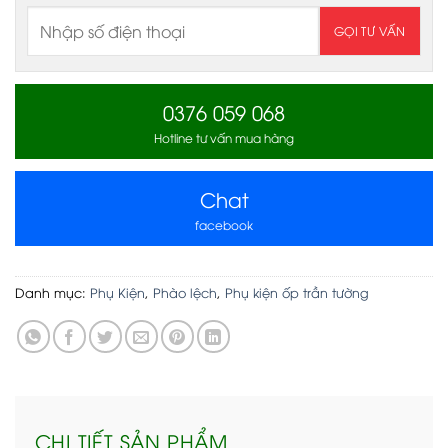
0376 059 068
Hotline tư vấn mua hàng
Chat
facebook
Danh mục:
Phụ Kiện
,
Phào lệch
,
Phụ kiện ốp trần tường
CHI TIẾT SẢN PHẨM