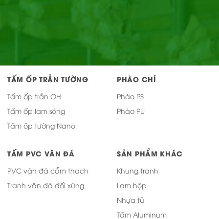
TẤM ỐP TRẦN TƯỜNG
PHÀO CHỈ
Tấm ốp trần OH
Phào PS
Tấm ốp lam sóng
Phào PU
Tấm ốp tường Nano
TẤM PVC VÂN ĐÁ
SẢN PHẨM KHÁC
PVC vân đá cẩm thạch
Khung tranh
Tranh vân đá đối xứng
Lam hộp
Nhựa tủ
Tấm Aluminum