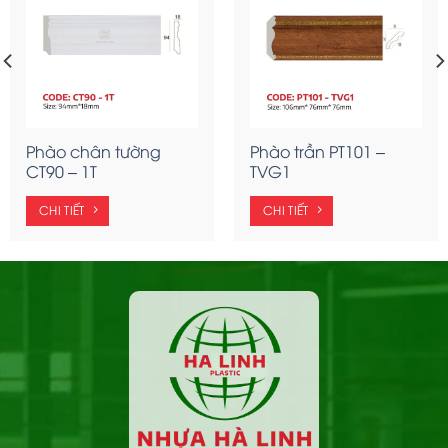
Phào chân tường
Phào trần PT101 –
CT90 – 1T
TVG1
CHI TIẾT
CHI TIẾT