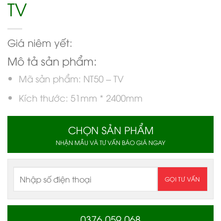
TV
Giá niêm yết:
Mô tả sản phẩm:
Mã sản phẩm: NT50 – TV
Kích thước: 51mm * 2400mm
CHỌN SẢN PHẨM
NHẬN MẪU VÀ TƯ VẤN BÁO GIÁ NGAY
0376 059 068