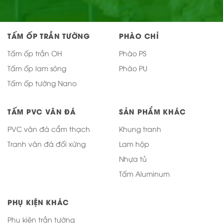
TẤM ỐP TRẦN TƯỜNG
PHÀO CHỈ
Tấm ốp trần OH
Phào PS
Tấm ốp lam sóng
Phào PU
Tấm ốp tường Nano
TẤM PVC VÂN ĐÁ
SẢN PHẨM KHÁC
PVC vân đá cẩm thạch
Khung tranh
Tranh vân đá đối xứng
Lam hộp
Nhựa tủ
Tấm Aluminum
PHỤ KIỆN KHÁC
Phụ kiện trần tường