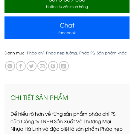
Hotline tư vấn mua hàng
Chat
facebook
Danh mục:
Phào chỉ
,
Phào nẹp tường
,
Phào PS
,
Sản phẩm khác
CHI TIẾT SẢN PHẨM
Để hiểu rõ hơn về từng sản phẩm phào chỉ PS
của Công ty TNHH Sản Xuất Và Thương Mại
Nhựa Hà Linh và đặc biệt là sản phẩm Phào nẹp