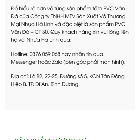
Để hiểu rõ hơn về từng sản phẩm tấm PVC Vân
Đá của Công ty TNHH MTV Sản Xuất Và Thương
Mại Nhựa Hà Linh và đặc biệt là sản phẩm PVC
Vân Đá – CT 30. Quý khách hàng xin vui lòng liên
hệ với Nhựa Hà Linh qua:
Hotline: 0376 059 068 hay nhắn tin qua
Messenger hoặc Zalo (bên góc phải màn hình).
Địa chỉ: Lô B2, 22-25, Đường số 5, KCN Tân Đông
Hiệp B, TP. Dĩ An, Bình Dương