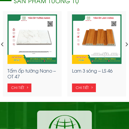
SẢN PHẨM TƯƠNG TỰ
Tấm ốp tường Nano –
Lam 3 sóng – LS 46
OT 47
CHI TIẾT
CHI TIẾT