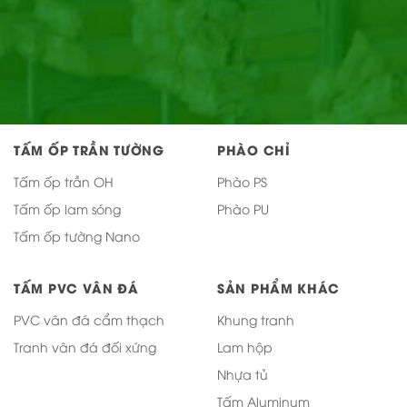
TẤM ỐP TRẦN TƯỜNG
PHÀO CHỈ
Tấm ốp trần OH
Phào PS
Tấm ốp lam sóng
Phào PU
Tấm ốp tường Nano
TẤM PVC VÂN ĐÁ
SẢN PHẨM KHÁC
PVC vân đá cẩm thạch
Khung tranh
Tranh vân đá đối xứng
Lam hộp
Nhựa tủ
Tấm Aluminum