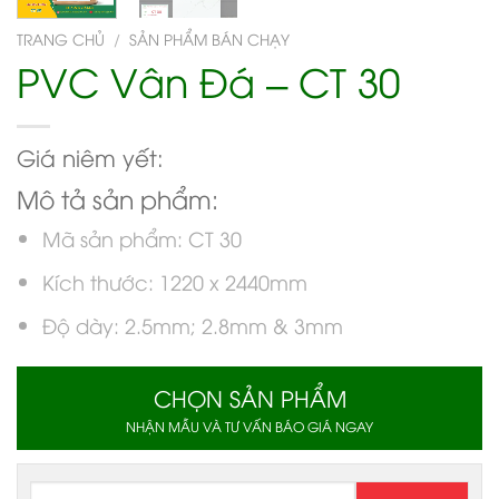
TRANG CHỦ
/
SẢN PHẨM BÁN CHẠY
PVC Vân Đá – CT 30
Giá niêm yết:
Mô tả sản phẩm:
Mã sản phẩm: CT 30
Kích thước: 1220 x 2440mm
Độ dày: 2.5mm; 2.8mm & 3mm
CHỌN SẢN PHẨM
NHẬN MẪU VÀ TƯ VẤN BÁO GIÁ NGAY