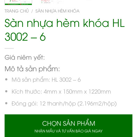
TRANG CHỦ
/
SÀN NHỰA HÈM KHÓA
Sàn nhựa hèm khóa HL
3002 – 6
Giá niêm yết:
Mô tả sản phẩm:
Mã sản phẩm: HL 3002 – 6
Kích thước: 4mm x 150mm x 1220mm
Đóng gói: 12 thanh/hộp (2.196m2/hộp)
CHỌN SẢN PHẨM
NHẬN MẪU VÀ TƯ VẤN BÁO GIÁ NGAY