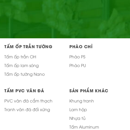
TẤM ỐP TRẦN TƯỜNG
PHÀO CHỈ
Tấm ốp trần OH
Phào PS
Tấm ốp lam sóng
Phào PU
Tấm ốp tường Nano
TẤM PVC VÂN ĐÁ
SẢN PHẨM KHÁC
PVC vân đá cẩm thạch
Khung tranh
Tranh vân đá đối xứng
Lam hộp
Nhựa tủ
Tấm Aluminum