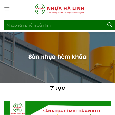
Bỏ
qua
nội
Tìm
dung
kiếm:
Sàn nhựa hèm khóa
LỌC