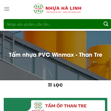
Bỏ
qua
nội
Tìm
dung
kiếm:
Tấm nhựa PVC Winmax - Than Tre
LỌC