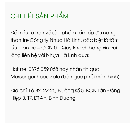
CHI TIẾT SẢN PHẨM
Để hiểu rõ hơn về sản phẩm tấm ốp đa năng
than tre Công ty Nhựa Hà Linh, đặc biệt là tấm
ốp than tre – ODN 01. Quý khách hàng xin vui
lòng liên hệ với Nhựa Hà Linh qua:
Hotline: 0376 059 068 hay nhắn tin qua
Messenger hoặc Zalo (bên góc phải màn hình)
Địa chỉ: Lô B2, 22-25, Đường số 5, KCN Tân Đông
Hiệp B, TP. Dĩ An, Bình Dương