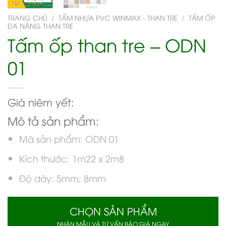
TRANG CHỦ
/
TẤM NHỰA PVC WINMAX - THAN TRE
/
TẤM ỐP
ĐA NĂNG THAN TRE
Tấm ốp than tre – ODN
01
Giá niêm yết:
Mô tả sản phẩm:
Mã sản phẩm: ODN 01
Kích thước: 1m22 x 2m8
Độ dày: 5mm; 8mm
CHỌN SẢN PHẨM
NHẬN MẪU VÀ TƯ VẤN BÁO GIÁ NGAY