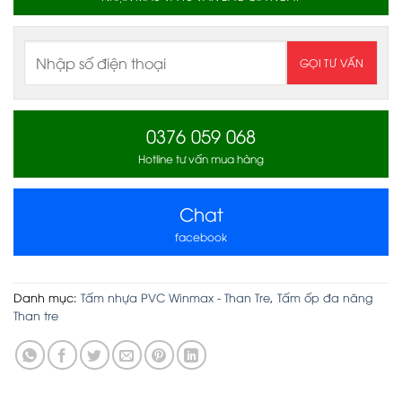
0376 059 068
Hotline tư vấn mua hàng
Chat
facebook
Danh mục:
Tấm nhựa PVC Winmax - Than Tre
,
Tấm ốp đa năng
Than tre