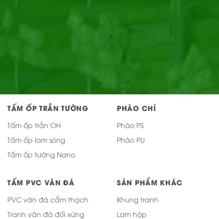
TẤM ỐP TRẦN TƯỜNG
PHÀO CHỈ
Tấm ốp trần OH
Phào PS
Tấm ốp lam sóng
Phào PU
Tấm ốp tường Nano
TẤM PVC VÂN ĐÁ
SẢN PHẨM KHÁC
PVC vân đá cẩm thạch
Khung tranh
Tranh vân đá đối xứng
Lam hộp