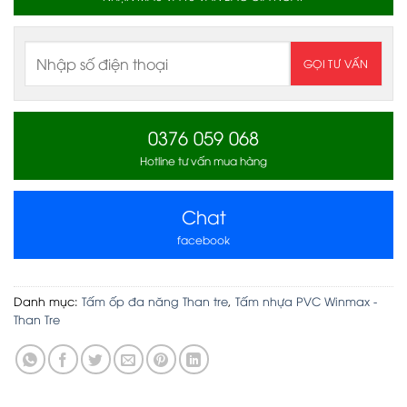
0376 059 068
Hotline tư vấn mua hàng
Chat
facebook
Danh mục:
Tấm ốp đa năng Than tre
,
Tấm nhựa PVC Winmax -
Than Tre