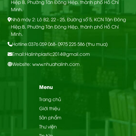
Hiệp B, Phường Tân Đông Hiệp, thành phố Hồ Chí
Minh.
Nhà máy 2: Lô B2, 22 - 25, Đường số 5, KCN Tân Đông
Hiệp B, Phường Tân Đông Hiệp, thành phố Hồ Chí
Minh.
Hotline:
0376 059 068
- 0975 225 586 (thu mua)
Email:
Halinhplastic2014@gmail.com
Website: www.nhuahalinh.com
Menu
Trang chủ
Giới thiệu
CẤU TẠO TẤM ỐP ĐA NĂNG THAN TRE
Sản phẩm
Thư viện
Sản phẩm được ứng dụng linh hoạt trong nhiều
Tin tức