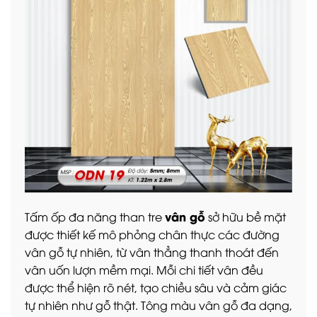
vân gỗ
Tấm ốp đa năng than tre
sở hữu bề mặt
được thiết kế mô phỏng chân thực các đường
vân gỗ tự nhiên, từ vân thẳng thanh thoát đến
vân uốn lượn mềm mại. Mỗi chi tiết vân đều
được thể hiện rõ nét, tạo chiều sâu và cảm giác
tự nhiên như gỗ thật. Tông màu vân gỗ đa dạng,