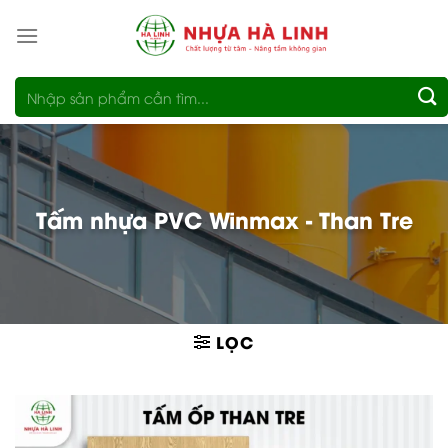
Bỏ
qua
nội
Tìm
dung
kiếm:
Tấm nhựa PVC Winmax - Than Tre
LỌC