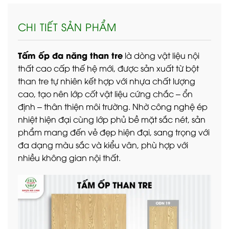
CHI TIẾT SẢN PHẨM
Tấm ốp đa năng than tre
là dòng vật liệu nội
thất cao cấp thế hệ mới, được sản xuất từ bột
than tre tự nhiên kết hợp với nhựa chất lượng
cao, tạo nên lớp cốt vật liệu cứng chắc – ổn
định – thân thiện môi trường. Nhờ công nghệ ép
nhiệt hiện đại cùng lớp phủ bề mặt sắc nét, sản
phẩm mang đến vẻ đẹp hiện đại, sang trọng với
đa dạng màu sắc và kiểu vân, phù hợp với
nhiều không gian nội thất.