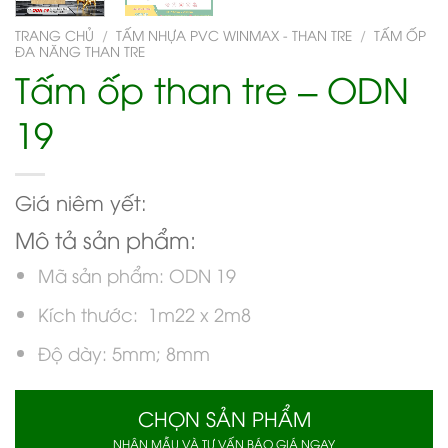
TRANG CHỦ
/
TẤM NHỰA PVC WINMAX - THAN TRE
/
TẤM ỐP
ĐA NĂNG THAN TRE
Tấm ốp than tre – ODN
19
Giá niêm yết:
Mô tả sản phẩm:
Mã sản phẩm: ODN 19
Kích thước: 1m22 x 2m8
Độ dày: 5mm; 8mm
CHỌN SẢN PHẨM
NHẬN MẪU VÀ TƯ VẤN BÁO GIÁ NGAY