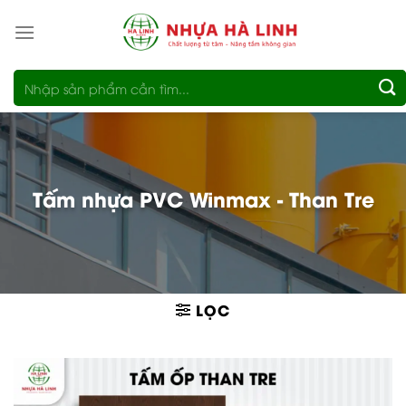
Bỏ
qua
nội
Tìm
dung
kiếm:
Tấm nhựa PVC Winmax - Than Tre
LỌC