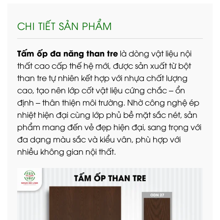
CHI TIẾT SẢN PHẨM
Tấm ốp đa năng than tre
là dòng vật liệu nội
thất cao cấp thế hệ mới, được sản xuất từ bột
than tre tự nhiên kết hợp với nhựa chất lượng
cao, tạo nên lớp cốt vật liệu cứng chắc – ổn
định – thân thiện môi trường. Nhờ công nghệ ép
nhiệt hiện đại cùng lớp phủ bề mặt sắc nét, sản
phẩm mang đến vẻ đẹp hiện đại, sang trọng với
đa dạng màu sắc và kiểu vân, phù hợp với
nhiều không gian nội thất.