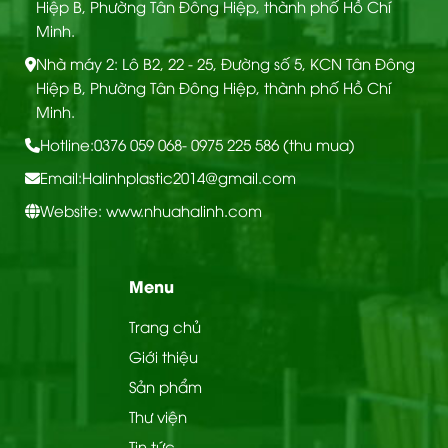
Hiệp B, Phường Tân Đông Hiệp, thành phố Hồ Chí
Minh.
Nhà máy 2: Lô B2, 22 - 25, Đường số 5, KCN Tân Đông
Hiệp B, Phường Tân Đông Hiệp, thành phố Hồ Chí
Minh.
Hotline:
0376 059 068
- 0975 225 586 (thu mua)
Email:
Halinhplastic2014@gmail.com
Website: www.nhuahalinh.com
Menu
Trang chủ
Giới thiệu
CẤU TẠO TẤM ỐP ĐA NĂNG THAN TRE
Sản phẩm
Thư viện
Sản phẩm được ứng dụng linh hoạt trong nhiều
Tin tức