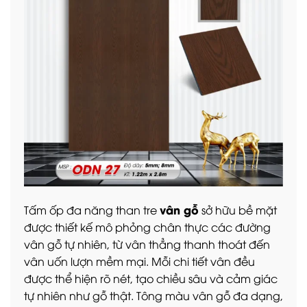
vân gỗ
Tấm ốp đa năng than tre
sở hữu bề mặt
được thiết kế mô phỏng chân thực các đường
vân gỗ tự nhiên, từ vân thẳng thanh thoát đến
vân uốn lượn mềm mại. Mỗi chi tiết vân đều
được thể hiện rõ nét, tạo chiều sâu và cảm giác
tự nhiên như gỗ thật. Tông màu vân gỗ đa dạng,