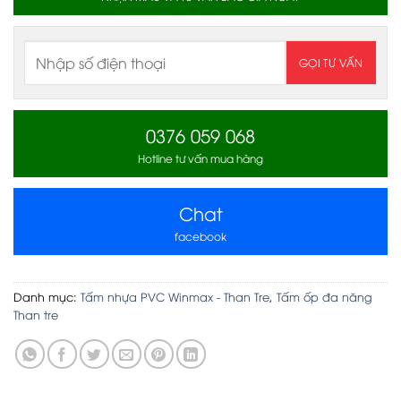
0376 059 068
Hotline tư vấn mua hàng
Chat
facebook
Danh mục:
Tấm nhựa PVC Winmax - Than Tre
,
Tấm ốp đa năng
Than tre