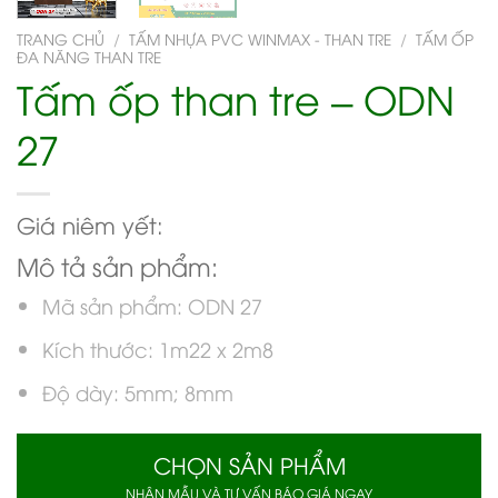
TRANG CHỦ
/
TẤM NHỰA PVC WINMAX - THAN TRE
/
TẤM ỐP
ĐA NĂNG THAN TRE
Tấm ốp than tre – ODN
27
Giá niêm yết:
Mô tả sản phẩm:
Mã sản phẩm: ODN 27
Kích thước: 1m22 x 2m8
Độ dày: 5mm; 8mm
CHỌN SẢN PHẨM
NHẬN MẪU VÀ TƯ VẤN BÁO GIÁ NGAY