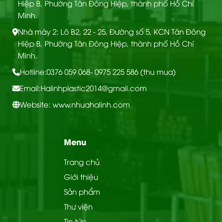
Hiệp B, Phường Tân Đông Hiệp, thành phố Hồ Chí
Minh.
Nhà máy 2: Lô B2, 22 - 25, Đường số 5, KCN Tân Đông
Hiệp B, Phường Tân Đông Hiệp, thành phố Hồ Chí
Minh.
Hotline:
0376 059 068
- 0975 225 586 (thu mua)
Email:
Halinhplastic2014@gmail.com
Website: www.nhuahalinh.com
Menu
Trang chủ
Giới thiệu
CẤU TẠO TẤM ỐP ĐA NĂNG THAN TRE
Sản phẩm
Thư viện
Sản phẩm được ứng dụng linh hoạt trong nhiều
Tin tức