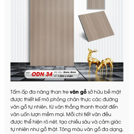
vân gỗ
Tấm ốp đa năng than tre
sở hữu bề mặt
được thiết kế mô phỏng chân thực các đường
vân gỗ tự nhiên, từ vân thẳng thanh thoát đến
vân uốn lượn mềm mại. Mỗi chi tiết vân đều
được thể hiện rõ nét, tạo chiều sâu và cảm giác
tự nhiên như gỗ thật. Tông màu vân gỗ đa dạng,