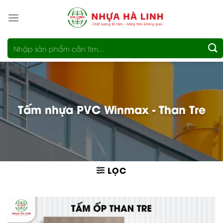
Bỏ
qua
nội
Tìm
dung
kiếm:
Tấm nhựa PVC Winmax - Than Tre
LỌC