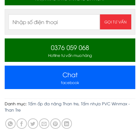
0376 059 068
Hotline tư vấn mua hàng
Chat
facebook
Danh mục:
Tấm ốp đa năng Than tre
,
Tấm nhựa PVC Winmax -
Than Tre