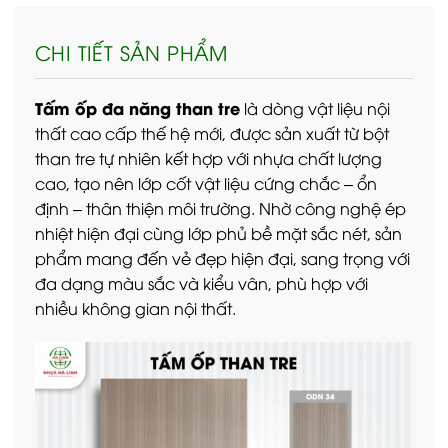
CHI TIẾT SẢN PHẨM
Tấm ốp đa năng than tre
là dòng vật liệu nội
thất cao cấp thế hệ mới, được sản xuất từ bột
than tre tự nhiên kết hợp với nhựa chất lượng
cao, tạo nên lớp cốt vật liệu cứng chắc – ổn
định – thân thiện môi trường. Nhờ công nghệ ép
nhiệt hiện đại cùng lớp phủ bề mặt sắc nét, sản
phẩm mang đến vẻ đẹp hiện đại, sang trọng với
đa dạng màu sắc và kiểu vân, phù hợp với
nhiều không gian nội thất.