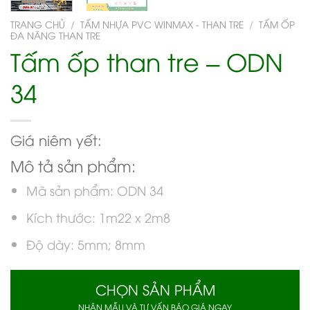
TRANG CHỦ
/
TẤM NHỰA PVC WINMAX - THAN TRE
/
TẤM ỐP
ĐA NĂNG THAN TRE
Tấm ốp than tre – ODN
34
Giá niêm yết:
Mô tả sản phẩm:
Mã sản phẩm: ODN 34
Kích thước: 1m22 x 2m8
Độ dày: 5mm; 8mm
CHỌN SẢN PHẨM
NHẬN MẪU VÀ TƯ VẤN BÁO GIÁ NGAY