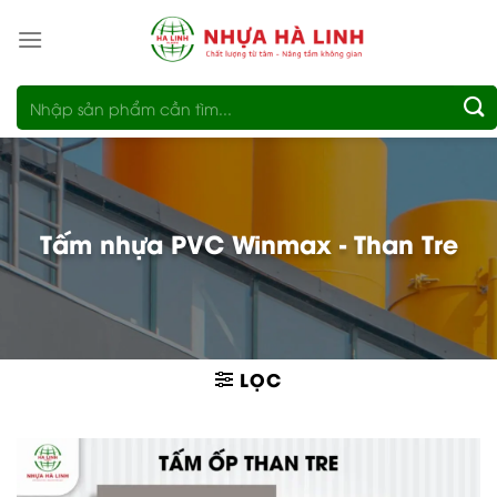
Bỏ
qua
nội
Tìm
dung
kiếm:
Tấm nhựa PVC Winmax - Than Tre
LỌC