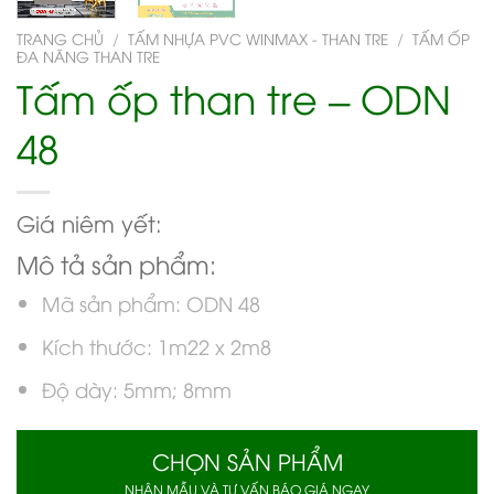
TRANG CHỦ
/
TẤM NHỰA PVC WINMAX - THAN TRE
/
TẤM ỐP
ĐA NĂNG THAN TRE
Tấm ốp than tre – ODN
48
Giá niêm yết:
Mô tả sản phẩm:
Mã sản phẩm: ODN 48
Kích thước: 1m22 x 2m8
Độ dày: 5mm; 8mm
CHỌN SẢN PHẨM
NHẬN MẪU VÀ TƯ VẤN BÁO GIÁ NGAY