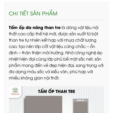
CHI TIẾT SẢN PHẨM
Tấm ốp đa năng than tre
là dòng vật liệu nội
thất cao cấp thế hệ mới, được sản xuất từ bột
than tre tự nhiên kết hợp với nhựa chất lượng
cao, tạo nên lớp cốt vật liệu cứng chắc – ổn
định – thân thiện môi trường. Nhờ công nghệ ép
nhiệt hiện đại cùng lớp phủ bề mặt sắc nét, sản
phẩm mang đến vẻ đẹp hiện đại, sang trọng với
đa dạng màu sắc và kiểu vân, phù hợp với
nhiều không gian nội thất.