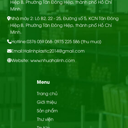
Hiệp B, Phường Tân Đông Hiệp, thành phố Hồ Chí
Minh.
Nhà máy 2: Lô B2, 22 - 25, Đường số 5, KCN Tân Đông
Hiệp B, Phường Tân Đông Hiệp, thành phố Hồ Chí
Minh.
Hotline:
0376 059 068
- 0975 225 586 (thu mua)
Email:
Halinhplastic2014@gmail.com
Website: www.nhuahalinh.com
Menu
Trang chủ
Giới thiệu
CẤU TẠO TẤM ỐP ĐA NĂNG THAN TRE
Sản phẩm
Thư viện
Sản phẩm được ứng dụng linh hoạt trong nhiều
Tin tức