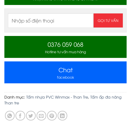
0376 059 068
Hotline tư vấn mua hàng
Chat
facebook
Danh mục:
Tấm nhựa PVC Winmax - Than Tre
,
Tấm ốp đa năng
Than tre