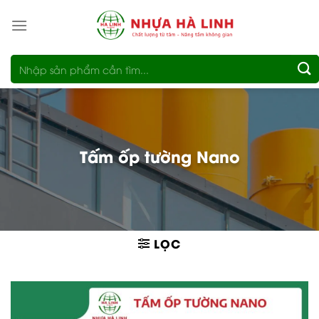
Bỏ
qua
nội
Tìm
dung
kiếm:
Tấm ốp tường Nano
LỌC