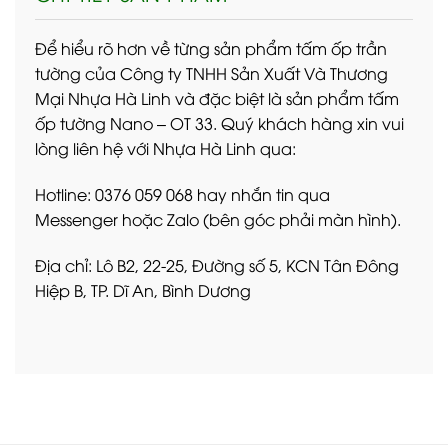
Để hiểu rõ hơn về từng sản phẩm tấm ốp trần
tường của Công ty TNHH Sản Xuất Và Thương
Mại Nhựa Hà Linh và đặc biệt là sản phẩm tấm
ốp tường Nano – OT 33. Quý khách hàng xin vui
lòng liên hệ với Nhựa Hà Linh qua:
Hotline: 0376 059 068 hay nhắn tin qua
Messenger hoặc Zalo (bên góc phải màn hình).
Địa chỉ: Lô B2, 22-25, Đường số 5, KCN Tân Đông
Hiệp B, TP. Dĩ An, Bình Dương