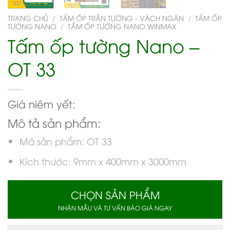
TRANG CHỦ
/
TẤM ỐP TRẦN TƯỜNG - VÁCH NGĂN
/
TẤM ỐP
TƯỜNG NANO
/
TẤM ỐP TƯỜNG NANO WINMAX
Tấm ốp tường Nano –
OT 33
Giá niêm yết:
Mô tả sản phẩm:
Mã sản phẩm: OT 33
Kích thước: 9mm x 400mm x 3000mm
CHỌN SẢN PHẨM
NHẬN MẪU VÀ TƯ VẤN BÁO GIÁ NGAY