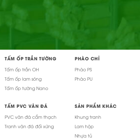
TẤM ỐP TRẦN TƯỜNG
PHÀO CHỈ
Tấm ốp trần OH
Phào PS
Tấm ốp lam sóng
Phào PU
Tấm ốp tường Nano
TẤM PVC VÂN ĐÁ
SẢN PHẨM KHÁC
PVC vân đá cẩm thạch
Khung tranh
Tranh vân đá đối xứng
Lam hộp
Nhựa tủ