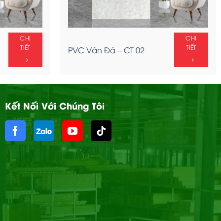
CHI
CHI
TIẾT
TIẾT
PVC Vân Đá – CT 02
Kết Nối Với Chúng Tôi