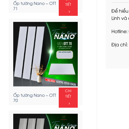
Ốp tường Nano – OTT
TIẾT
71
Để hiểu
Linh và
Hotline
Địa chỉ:
CHI
Ốp tường Nano – OTT
TIẾT
70