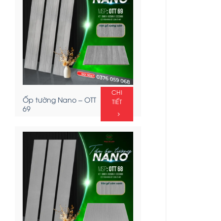
CHI
Ốp tường Nano – OTT
TIẾT
69