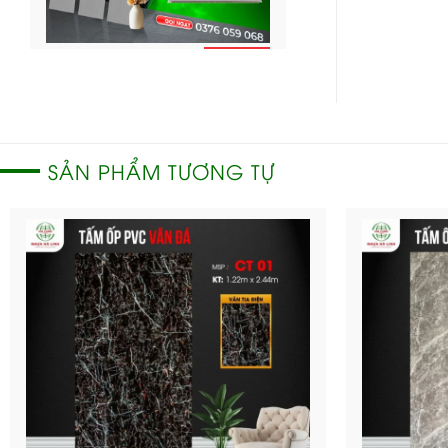
CHI
Ốp tường Nano – OTT
TIẾT
68
SẢN PHẨM TƯƠNG TỰ
CHI
Ốp tường Nano –
TIẾT
OTT67