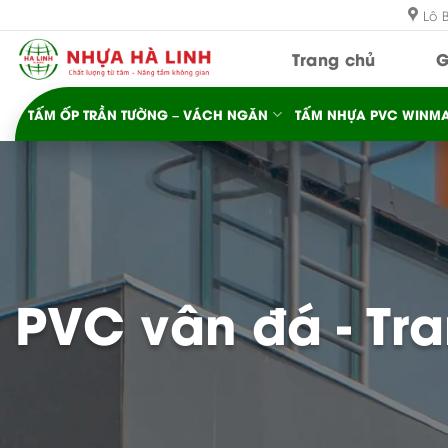
Bỏ
Lô 
qua
Trang chủ
G
nội
dung
TẤM ỐP TRẦN TƯỜNG – VÁCH NGĂN
TẤM NHỰA PVC WINMA
PVC vân đá - Tr