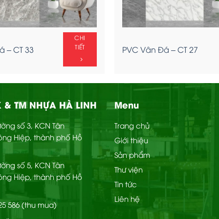
CHI
TIẾT
 – CT 33
PVC Vân Đá – CT 27
 & TM NHỰA HÀ LINH
Menu
Đường số 3, KCN Tân
Trang chủ
ông Hiệp, thành phố Hồ
Giới thiệu
Sản phẩm
Đường số 5, KCN Tân
Thư viện
ông Hiệp, thành phố Hồ
Tin tức
Liên hệ
225 586 (thu mua)