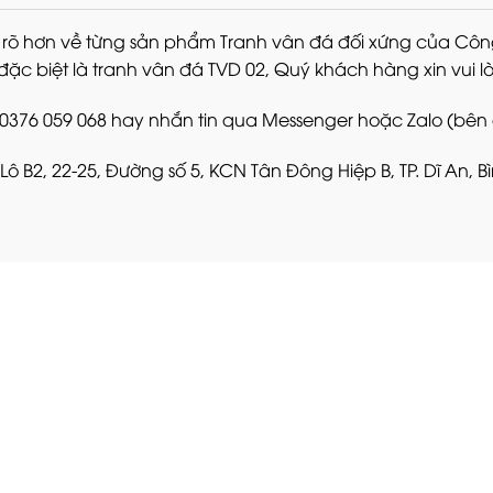
 rõ hơn về từng sản phẩm Tranh vân đá đối xứng của Cô
 đặc biệt là tranh vân đá TVD 02, Quý khách hàng xin vui l
: 0376 059 068 hay nhắn tin qua Messenger hoặc Zalo (bên
 Lô B2, 22-25, Đường số 5, KCN Tân Đông Hiệp B, TP. Dĩ An, 