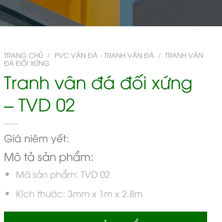
TRANG CHỦ
/
PVC VÂN ĐÁ - TRANH VÂN ĐÁ
/
TRANH VÂN
ĐÁ ĐỐI XỨNG
Tranh vân đá đối xứng
– TVD 02
Giá niêm yết:
Mô tả sản phẩm:
Mã sản phẩm: TVD 02
Kích thước: 3mm x 1m x 2.8m