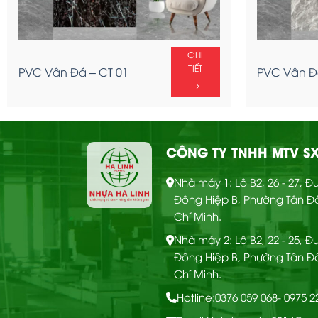
CHI
TIẾT
PVC Vân Đá – CT 01
PVC Vân Đá
CÔNG TY TNHH MTV SX
CHI
Nhà máy 1: Lô B2, 26 - 27, 
Ốp tường Nano – OTT
TIẾT
Đông Hiệp B, Phường Tân Đ
66
Chí Minh.
Nhà máy 2: Lô B2, 22 - 25, 
Đông Hiệp B, Phường Tân Đ
Chí Minh.
Hotline:
0376 059 068
- 0975 