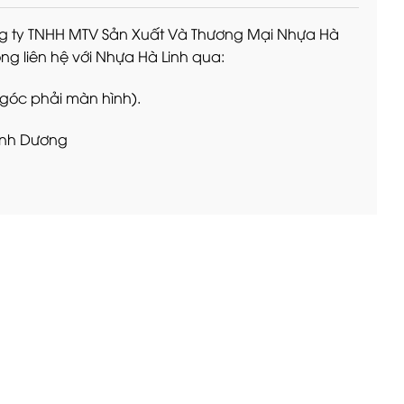
ng ty TNHH MTV Sản Xuất Và Thương Mại Nhựa Hà
òng liên hệ với Nhựa Hà Linh qua:
 góc phải màn hình).
Bình Dương