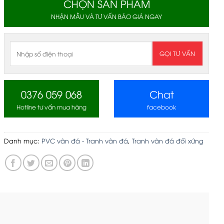
CHỌN SẢN PHẨM
NHẬN MẪU VÀ TƯ VẤN BÁO GIÁ NGAY
0376 059 068
Chat
Hotline tư vấn mua hàng
facebook
Danh mục:
PVC vân đá - Tranh vân đá
,
Tranh vân đá đối xứng