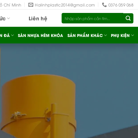
Hồ Chí Minh
Halinhplastic2014@gmail.com
0376 059 068
Tìm
tức
Liên hệ
kiếm:
N ĐÁ
SÀN NHỰA HÈM KHÓA
SẢN PHẨM KHÁC
PHỤ KIỆN