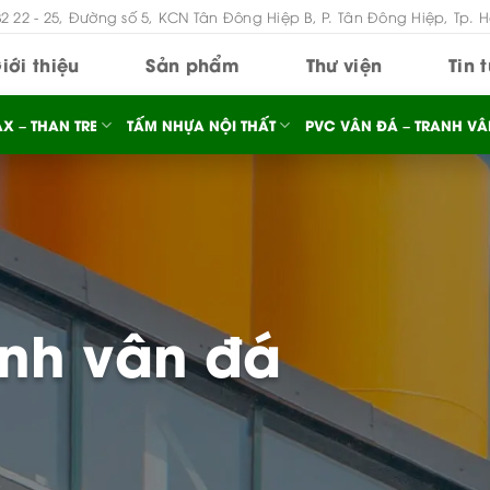
B2 22 - 25, Đường số 5, KCN Tân Đông Hiệp B, P. Tân Đông Hiệp, Tp. 
iới thiệu
Sản phẩm
Thư viện
Tin 
X – THAN TRE
TẤM NHỰA NỘI THẤT
PVC VÂN ĐÁ – TRANH VÂ
anh vân đá