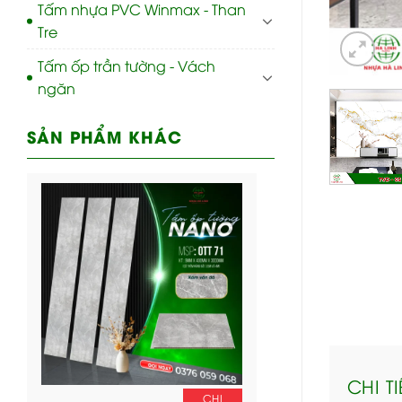
Tấm nhựa PVC Winmax - Than
Tre
Tấm ốp trần tường - Vách
ngăn
SẢN PHẨM KHÁC
CHI T
CHI