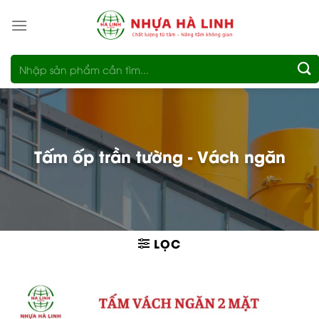
Bỏ
qua
nội
Tìm
dung
kiếm:
Tấm ốp trần tường - Vách ngăn
LỌC