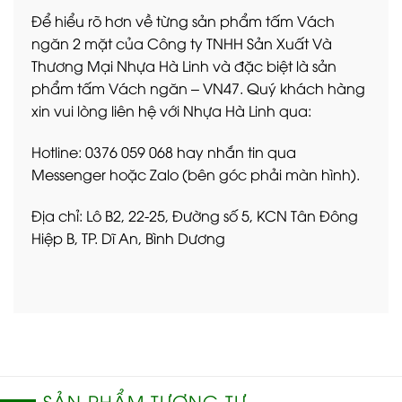
Để hiểu rõ hơn về từng sản phẩm tấm Vách
ngăn 2 mặt của Công ty TNHH Sản Xuất Và
Thương Mại Nhựa Hà Linh và đặc biệt là sản
phẩm tấm Vách ngăn – VN47. Quý khách hàng
xin vui lòng liên hệ với Nhựa Hà Linh qua:
Hotline: 0376 059 068 hay nhắn tin qua
Messenger hoặc Zalo (bên góc phải màn hình).
Địa chỉ: Lô B2, 22-25, Đường số 5, KCN Tân Đông
Hiệp B, TP. Dĩ An, Bình Dương
SẢN PHẨM TƯƠNG TỰ