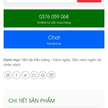
0376 059 068
Hotline tư vấn mua hàng
Chat
facebook
Danh mục:
Tấm ốp trần tường - Vách ngăn
,
Tấm vách ngăn và
chân vách
CHI TIẾT SẢN PHẨM