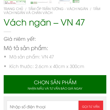
TRANG CHỦ
/
TẤM ỐP TRẦN TƯỜNG - VÁCH NGĂN
/
TẤM
VÁCH NGĂN VÀ CHÂN VÁCH
Vách ngăn – VN 47
Giá niêm yết:
Mô tả sản phẩm:
Mã sản phẩm: VN 47
Kích thước: 2.6cm x 40cm x 300cm
CHỌN SẢN PHẨM
NHẬN MẪU VÀ TƯ VẤN BÁO GIÁ NGAY