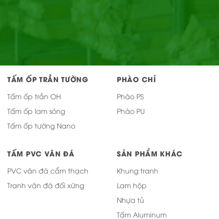
TẤM ỐP TRẦN TƯỜNG
PHÀO CHỈ
Tấm ốp trần OH
Phào PS
Tấm ốp lam sóng
Phào PU
Tấm ốp tường Nano
TẤM PVC VÂN ĐÁ
SẢN PHẨM KHÁC
PVC vân đá cẩm thạch
Khung tranh
Tranh vân đá đối xứng
Lam hộp
Nhựa tủ
Tấm Aluminum