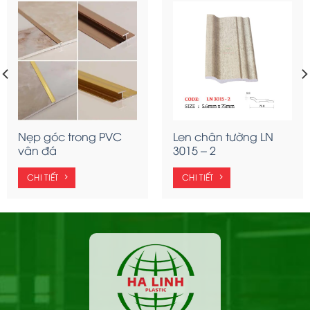
Nẹp góc trong PVC
Len chân tường LN
vân đá
3015 – 2
CHI TIẾT
CHI TIẾT