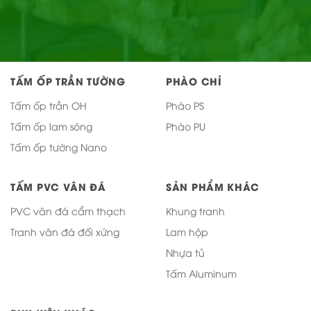
TẤM ỐP TRẦN TƯỜNG
PHÀO CHỈ
Tấm ốp trần OH
Phào PS
Tấm ốp lam sóng
Phào PU
Tấm ốp tường Nano
TẤM PVC VÂN ĐÁ
SẢN PHẨM KHÁC
PVC vân đá cẩm thạch
Khung tranh
Tranh vân đá đối xứng
Lam hộp
Nhựa tủ
Tấm Aluminum