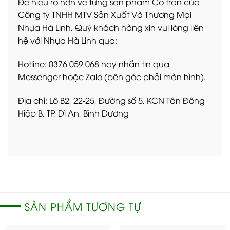
Để hiểu rõ hơn về từng sản phẩm Cổ trần của
Công ty TNHH MTV Sản Xuất Và Thương Mại
Nhựa Hà Linh, Quý khách hàng xin vui lòng liên
hệ với Nhựa Hà Linh qua:
Hotline: 0376 059 068 hay nhắn tin qua
Messenger hoặc Zalo (bên góc phải màn hình).
Địa chỉ: Lô B2, 22-25, Đường số 5, KCN Tân Đông
Hiệp B, TP. Dĩ An, Bình Dương
SẢN PHẨM TƯƠNG TỰ