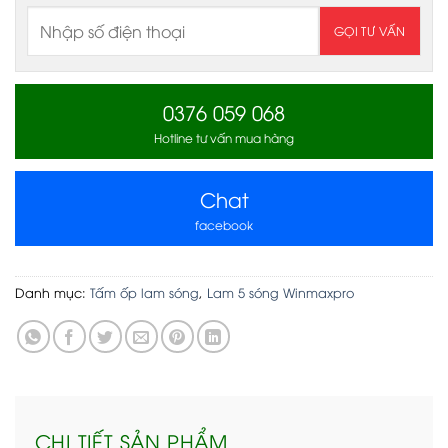
0376 059 068
Hotline tư vấn mua hàng
Chat
facebook
Danh mục:
Tấm ốp lam sóng
,
Lam 5 sóng Winmaxpro
CHI TIẾT SẢN PHẨM