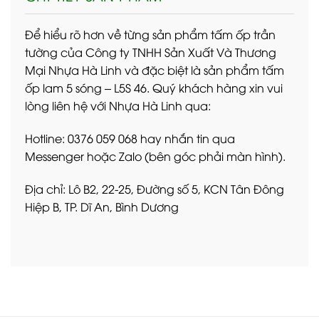
Để hiểu rõ hơn về từng sản phẩm tấm ốp trần
tường của Công ty TNHH Sản Xuất Và Thương
Mại Nhựa Hà Linh và đặc biệt là sản phẩm tấm
ốp lam 5 sóng – L5S 46. Quý khách hàng xin vui
lòng liên hệ với Nhựa Hà Linh qua:
Hotline: 0376 059 068 hay nhắn tin qua
Messenger hoặc Zalo (bên góc phải màn hình).
Địa chỉ: Lô B2, 22-25, Đường số 5, KCN Tân Đông
Hiệp B, TP. Dĩ An, Bình Dương