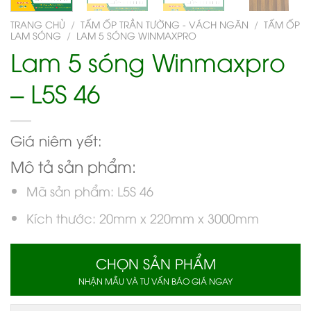
TRANG CHỦ
/
TẤM ỐP TRẦN TƯỜNG - VÁCH NGĂN
/
TẤM ỐP
LAM SÓNG
/
LAM 5 SÓNG WINMAXPRO
Lam 5 sóng Winmaxpro
– L5S 46
Giá niêm yết:
Mô tả sản phẩm:
Mã sản phẩm: L5S 46
Kích thước: 20mm x 220mm x 3000mm
CHỌN SẢN PHẨM
NHẬN MẪU VÀ TƯ VẤN BÁO GIÁ NGAY