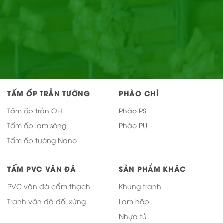
TẤM ỐP TRẦN TƯỜNG
PHÀO CHỈ
Tấm ốp trần OH
Phào PS
Tấm ốp lam sóng
Phào PU
Tấm ốp tường Nano
TẤM PVC VÂN ĐÁ
SẢN PHẨM KHÁC
PVC vân đá cẩm thạch
Khung tranh
Tranh vân đá đối xứng
Lam hộp
Nhựa tủ