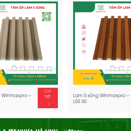
CHI
g Winmaxpro –
Lam 5 sóng Winmaxpro –
TIẾT
L5S 30
 & TM NHỰA HÀ LINH
Menu