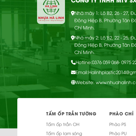
CHI
Nhà máy 1: Lô B2, 26 - 27, 
Ốp tường Nano – OTT
TIẾT
Đông Hiệp B, Phường Tân Đ
66
Chí Minh.
Nhà máy 2: Lô B2, 22 - 25, 
Đông Hiệp B, Phường Tân Đ
Chí Minh.
Hotline:
0376 059 068
- 0975 
Email:
Halinhplastic2014@g
Website: www.nhuahalinh.
CHI
Ốp tường Nano – OTT
TẤM ỐP TRẦN TƯỜNG
PHÀO CHỈ
TIẾT
65
Tấm ốp trần OH
Phào PS
Tấm ốp lam sóng
Phào PU