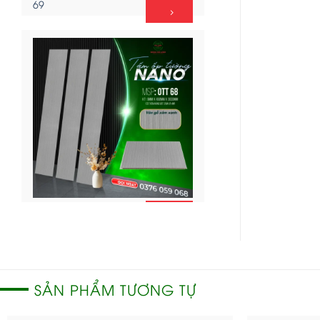
69
CHI
Ốp tường Nano – OTT
TIẾT
68
SẢN PHẨM TƯƠNG TỰ