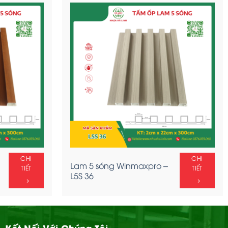
CHI
CHI
Lam 5 sóng Winmaxpro –
TIẾT
TIẾT
L5S 36
Kết Nối Với Chúng Tôi