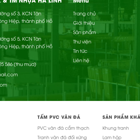
Đường số 3, KCN Tân
Trang chủ
ông Hiệp, thành phố Hồ
Giới thiệu
Sản phẩm
Đường số 5, KCN Tân
Thư viện
ông Hiệp, thành phố Hồ
Tin tức
Liên hệ
225 586 (thu mua)
mail.com
com
TẤM PVC VÂN ĐÁ
SẢN PHẨM KH
PVC vân đá cẩm thạch
Khung tranh
Tranh vân đá đối xứng
Lam hộp