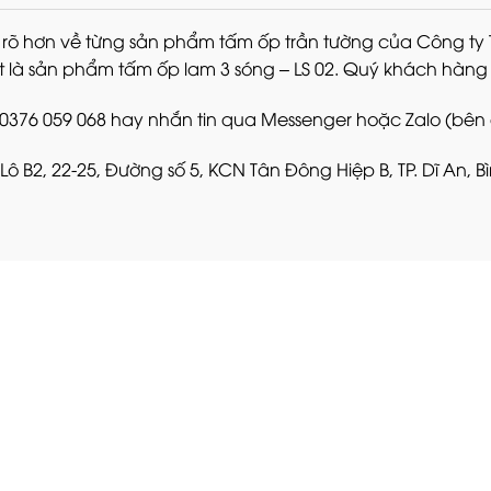
 rõ hơn về từng sản phẩm tấm ốp trần tường của Công ty
t là sản phẩm tấm ốp lam 3 sóng – LS 02. Quý khách hàng xi
: 0376 059 068 hay nhắn tin qua Messenger hoặc Zalo (bên
 Lô B2, 22-25, Đường số 5, KCN Tân Đông Hiệp B, TP. Dĩ An, 