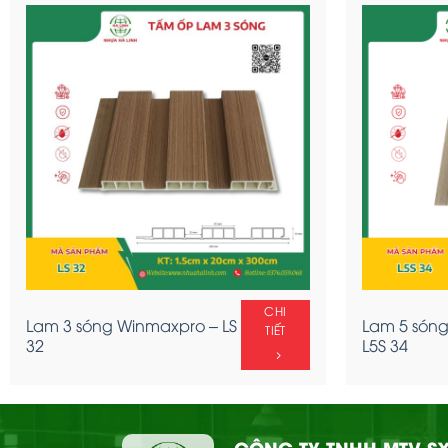
CHI
Ốp tường Nano –
TIẾT
OTT67
CHI
Lam 3 sóng Winmaxpro – LS
Lam 5 són
TIẾT
32
L5S 34
CÔNG TY TNHH MTV SX