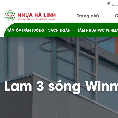
Bỏ
Lô 
qua
Trang chủ
G
nội
dung
TẤM ỐP TRẦN TƯỜNG – VÁCH NGĂN
TẤM NHỰA PVC WINMA
Lam 3 sóng Win