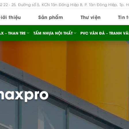
B2 22 - 25, Đường số 5, KCN Tân Đông Hiệp B, P. Tân Đông Hiệp, Tp. 
iới thiệu
Sản phẩm
Thư viện
Tin 
X – THAN TRE
TẤM NHỰA NỘI THẤT
PVC VÂN ĐÁ – TRANH VÂ
maxpro