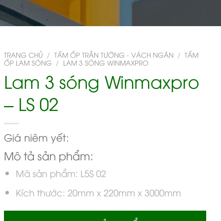
TRANG CHỦ
/
TẤM ỐP TRẦN TƯỜNG - VÁCH NGĂN
/
TẤM
ỐP LAM SÓNG
/
LAM 3 SÓNG WINMAXPRO
Lam 3 sóng Winmaxpro
– LS 02
Giá niêm yết:
Mô tả sản phẩm:
Mã sản phẩm: L5S 02
Kích thước: 20mm x 220mm x 3000mm