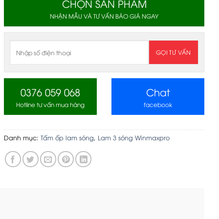
CHỌN SẢN PHẨM
NHẬN MẪU VÀ TƯ VẤN BÁO GIÁ NGAY
0376 059 068
Chat
Hotline tư vấn mua hàng
facebook
Danh mục:
Tấm ốp lam sóng
,
Lam 3 sóng Winmaxpro