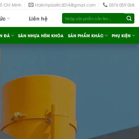
Hồ Chí Minh
Halinhplastic2014@gmail.com
0376 059 068
Tìm
tức
Liên hệ
kiếm:
N ĐÁ
SÀN NHỰA HÈM KHÓA
SẢN PHẨM KHÁC
PHỤ KIỆN