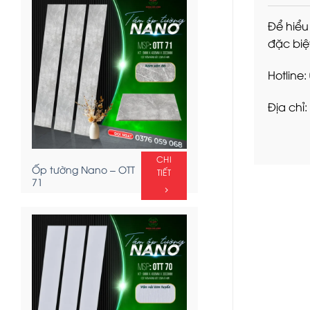
Để hiểu
đặc biệ
Hotline
Địa chỉ:
CHI
Ốp tường Nano – OTT
TIẾT
71