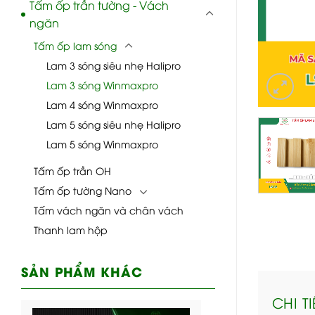
Tấm ốp trần tường - Vách
ngăn
Tấm ốp lam sóng
Lam 3 sóng siêu nhẹ Halipro
Lam 3 sóng Winmaxpro
Lam 4 sóng Winmaxpro
Lam 5 sóng siêu nhẹ Halipro
Lam 5 sóng Winmaxpro
Tấm ốp trần OH
Tấm ốp tường Nano
Tấm vách ngăn và chân vách
Thanh lam hộp
SẢN PHẨM KHÁC
CHI T