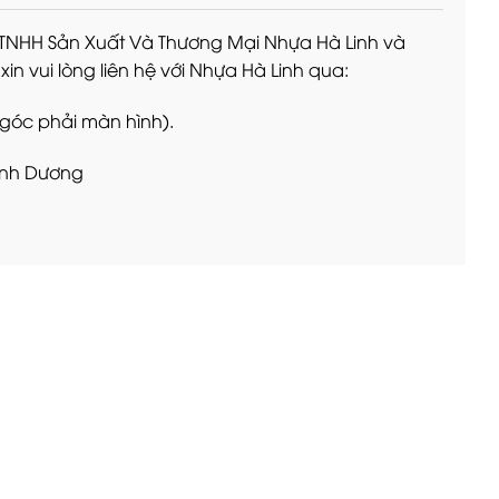
 TNHH Sản Xuất Và Thương Mại Nhựa Hà Linh và
n vui lòng liên hệ với Nhựa Hà Linh qua:
 góc phải màn hình).
Bình Dương