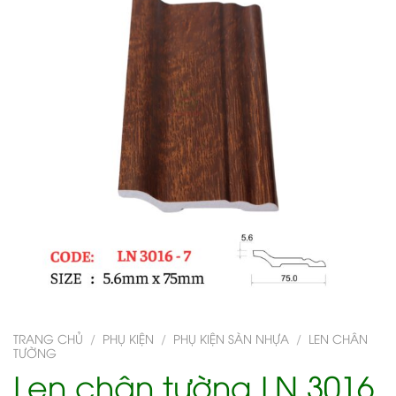
TRANG CHỦ
/
PHỤ KIỆN
/
PHỤ KIỆN SÀN NHỰA
/
LEN CHÂN
TƯỜNG
Len chân tường LN 3016