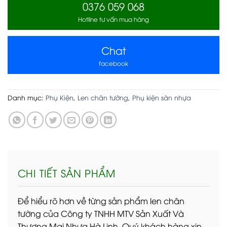
0376 059 068
Hotline tư vấn mua hàng
Chat
facebook
Danh mục:
Phụ Kiện
,
Len chân tường
,
Phụ kiện sàn nhựa
CHI TIẾT SẢN PHẨM
Để hiểu rõ hơn về từng sản phẩm len chân
tường của Công ty TNHH MTV Sản Xuất Và
Thương Mại Nhựa Hà Linh, Quý khách hàng xin