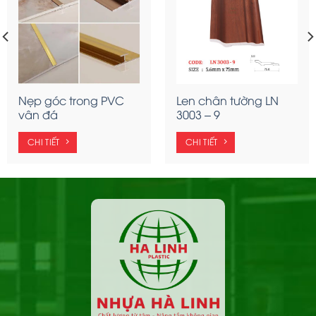
Nẹp góc trong PVC
Len chân tường LN
vân đá
3003 – 9
CHI TIẾT
CHI TIẾT