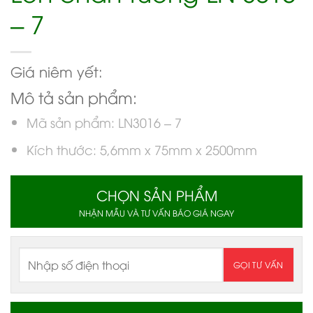
– 7
Giá niêm yết:
Mô tả sản phẩm:
Mã sản phẩm: LN3016 – 7
Kích thước: 5,6mm x 75mm x 2500mm
CHỌN SẢN PHẨM
NHẬN MẪU VÀ TƯ VẤN BÁO GIÁ NGAY