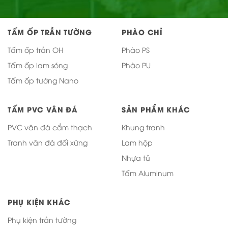
TẤM ỐP TRẦN TƯỜNG
PHÀO CHỈ
Tấm ốp trần OH
Phào PS
Tấm ốp lam sóng
Phào PU
Tấm ốp tường Nano
TẤM PVC VÂN ĐÁ
SẢN PHẨM KHÁC
PVC vân đá cẩm thạch
Khung tranh
Tranh vân đá đối xứng
Lam hộp
Nhựa tủ
Tấm Aluminum
PHỤ KIỆN KHÁC
Phụ kiện trần tường