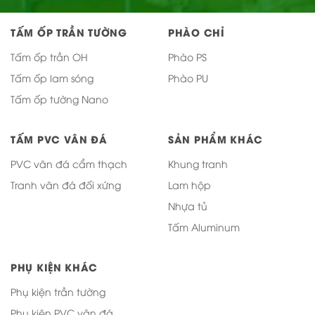
TẤM ỐP TRẦN TƯỜNG
PHÀO CHỈ
Tấm ốp trần OH
Phào PS
Tấm ốp lam sóng
Phào PU
Tấm ốp tường Nano
TẤM PVC VÂN ĐÁ
SẢN PHẨM KHÁC
PVC vân đá cẩm thạch
Khung tranh
Tranh vân đá đối xứng
Lam hộp
Nhựa tủ
Tấm Aluminum
PHỤ KIỆN KHÁC
Phụ kiện trần tường
Phụ kiện PVC vân đá