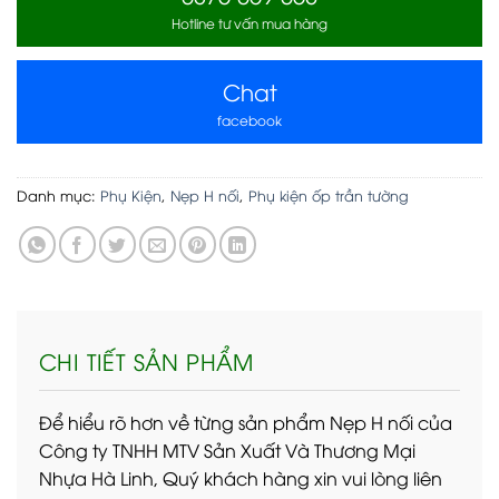
Hotline tư vấn mua hàng
Chat
facebook
Danh mục:
Phụ Kiện
,
Nẹp H nối
,
Phụ kiện ốp trần tường
CHI TIẾT SẢN PHẨM
Để hiểu rõ hơn về từng sản phẩm Nẹp H nối của
Công ty TNHH MTV Sản Xuất Và Thương Mại
Nhựa Hà Linh, Quý khách hàng xin vui lòng liên