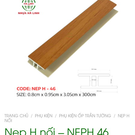
TRANG CHỦ
/
PHỤ KIỆN
/
PHỤ KIỆN ỐP TRẦN TƯỜNG
/
NẸP H
NỐI
Nẹp H nối – NEPH 46