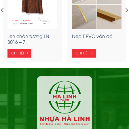
Len chân tường LN
Nẹp T PVC vân đá
3016 – 7
CHI TIẾT
CHI TIẾT