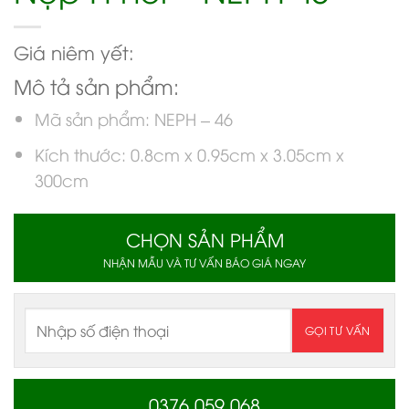
Giá niêm yết:
Mô tả sản phẩm:
Mã sản phẩm: NEPH – 46
Kích thước: 0.8cm x 0.95cm x 3.05cm x
300cm
CHỌN SẢN PHẨM
NHẬN MẪU VÀ TƯ VẤN BÁO GIÁ NGAY
0376 059 068