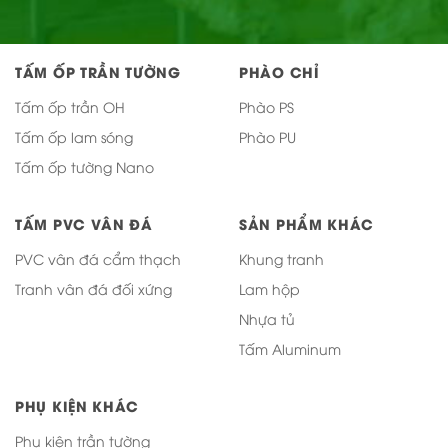
TẤM ỐP TRẦN TƯỜNG
PHÀO CHỈ
Tấm ốp trần OH
Phào PS
Tấm ốp lam sóng
Phào PU
Tấm ốp tường Nano
TẤM PVC VÂN ĐÁ
SẢN PHẨM KHÁC
PVC vân đá cẩm thạch
Khung tranh
Tranh vân đá đối xứng
Lam hộp
Nhựa tủ
Tấm Aluminum
PHỤ KIỆN KHÁC
Phụ kiện trần tường