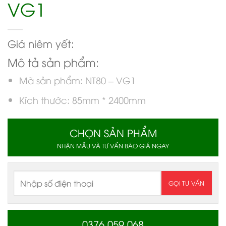
VG1
Giá niêm yết:
Mô tả sản phẩm:
Mã sản phẩm: NT80 – VG1
Kích thước: 85mm * 2400mm
CHỌN SẢN PHẨM
NHẬN MẪU VÀ TƯ VẤN BÁO GIÁ NGAY
0376 059 068