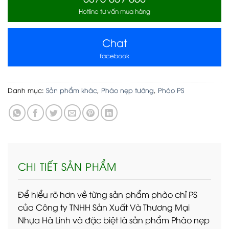
Hotline tư vấn mua hàng
Chat
facebook
Danh mục:
Sản phẩm khác
,
Phào nẹp tường
,
Phào PS
CHI TIẾT SẢN PHẨM
Để hiểu rõ hơn về từng sản phẩm phào chỉ PS
của Công ty TNHH Sản Xuất Và Thương Mại
Nhựa Hà Linh và đặc biệt là sản phẩm Phào nẹp