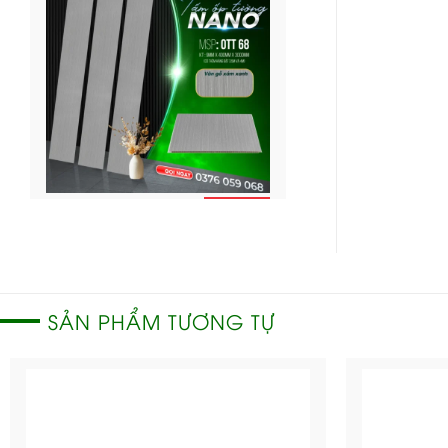
CHI
Ốp tường Nano – OTT
TIẾT
68
SẢN PHẨM TƯƠNG TỰ