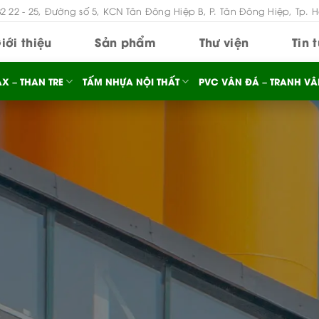
B2 22 - 25, Đường số 5, KCN Tân Đông Hiệp B, P. Tân Đông Hiệp, Tp. 
iới thiệu
Sản phẩm
Thư viện
Tin 
X – THAN TRE
TẤM NHỰA NỘI THẤT
PVC VÂN ĐÁ – TRANH VÂ