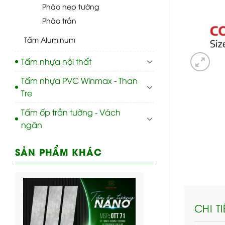
Phào nẹp tường
Phào trần
Tấm Aluminum
Tấm nhựa nội thất
Tấm nhựa PVC Winmax - Than
Tre
Tấm ốp trần tường - Vách
ngăn
SẢN PHẨM KHÁC
CHI T