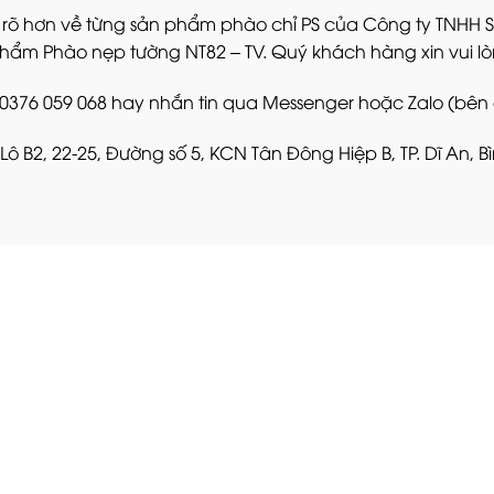
 rõ hơn về từng sản phẩm phào chỉ PS của Công ty TNHH 
phẩm Phào nẹp tường NT82 – TV. Quý khách hàng xin vui lòn
: 0376 059 068 hay nhắn tin qua Messenger hoặc Zalo (bên
 Lô B2, 22-25, Đường số 5, KCN Tân Đông Hiệp B, TP. Dĩ An, 