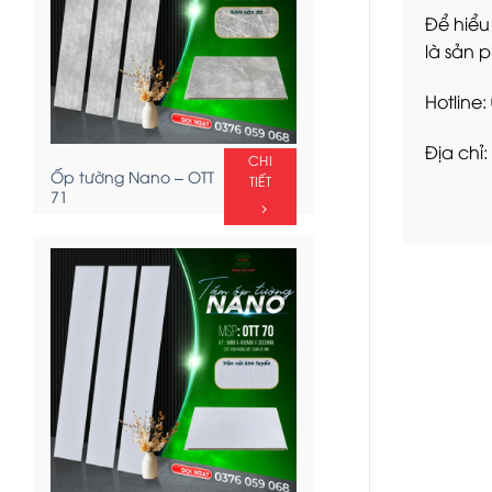
Để hiểu
là sản 
Hotline
Địa chỉ:
CHI
Ốp tường Nano – OTT
TIẾT
71