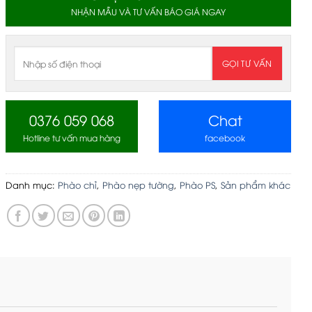
NHẬN MẪU VÀ TƯ VẤN BÁO GIÁ NGAY
0376 059 068
Chat
Hotline tư vấn mua hàng
facebook
Danh mục:
Phào chỉ
,
Phào nẹp tường
,
Phào PS
,
Sản phẩm khác