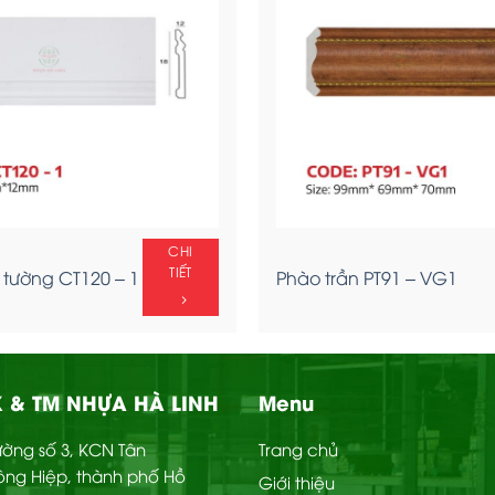
CHI
TIẾT
tường CT120 – 1
Phào trần PT91 – VG1
 & TM NHỰA HÀ LINH
Menu
Đường số 3, KCN Tân
Trang chủ
ông Hiệp, thành phố Hồ
Giới thiệu