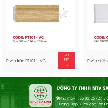
CHI
Ốp tường Nano –
TIẾT
OTT67
CHI
TIẾT
Phào trần PT101 – VG
Phào chân 
CÔNG TY TNHH MTV SX
CHI
Nhà máy 1: Lô B2, 26 - 27, 
Ốp tường Nano – OTT
TIẾT
Đông Hiệp B, Phường Tân Đ
66