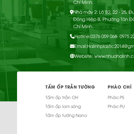
Chí Minh.
Nhà máy 2: Lô B2, 22 - 25, 
Đông Hiệp B, Phường Tân Đ
Chí Minh.
Hotline:
0376 059 068
- 0975 
Email:
Halinhplastic2014@g
Website: www.nhuahalinh.
CHI
Ốp tường Nano – OTT
TẤM ỐP TRẦN TƯỜNG
PHÀO CHỈ
TIẾT
65
Tấm ốp trần OH
Phào PS
Tấm ốp lam sóng
Phào PU
Tấm ốp tường Nano