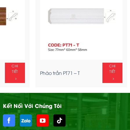
CHI
CHI
TIẾT
TIẾT
Phào trần PT71 – T
Kết Nối Với Chúng Tôi