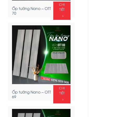
CHI
Ốp tường Nano – OTT
TIẾT
70
CHI
Ốp tường Nano – OTT
TIẾT
69