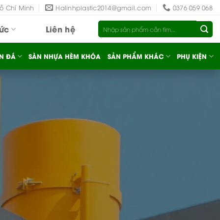
Hồ Chí Minh
Halinhplastic2014@gmail.com
0376 059 068
Tìm
tức
Liên hệ
kiếm:
N ĐÁ
SÀN NHỰA HÈM KHÓA
SẢN PHẨM KHÁC
PHỤ KIỆN