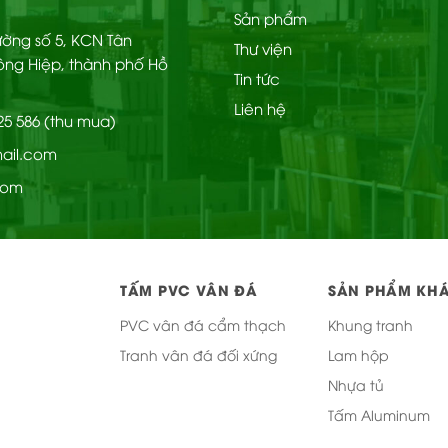
Sản phẩm
Đường số 5, KCN Tân
Thư viện
ông Hiệp, thành phố Hồ
Tin tức
Liên hệ
225 586 (thu mua)
mail.com
com
TẤM PVC VÂN ĐÁ
SẢN PHẨM KH
PVC vân đá cẩm thạch
Khung tranh
Tranh vân đá đối xứng
Lam hộp
Nhựa tủ
Tấm Aluminum