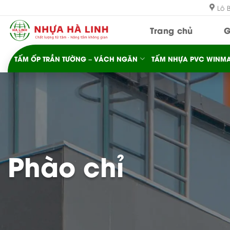
Bỏ
Lô 
qua
Trang chủ
G
nội
dung
TẤM ỐP TRẦN TƯỜNG – VÁCH NGĂN
TẤM NHỰA PVC WINMA
Phào chỉ