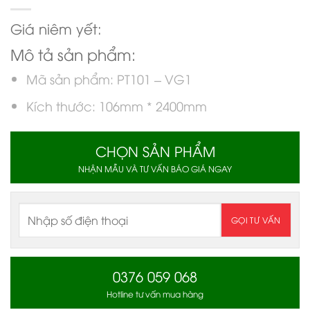
Giá niêm yết:
Mô tả sản phẩm:
Mã sản phẩm: PT101 – VG1
Kích thước: 106mm * 2400mm
CHỌN SẢN PHẨM
NHẬN MẪU VÀ TƯ VẤN BÁO GIÁ NGAY
0376 059 068
Hotline tư vấn mua hàng