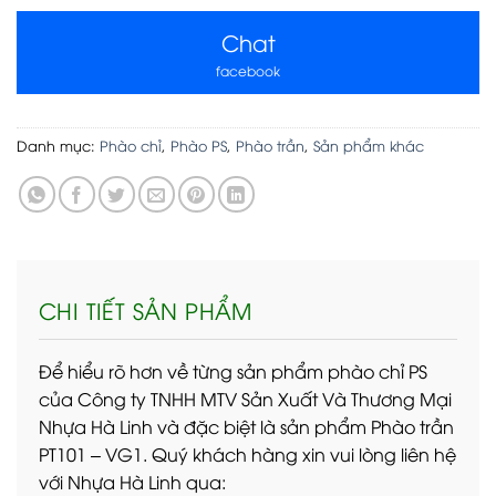
Chat
facebook
Danh mục:
Phào chỉ
,
Phào PS
,
Phào trần
,
Sản phẩm khác
CHI TIẾT SẢN PHẨM
Để hiểu rõ hơn về từng sản phẩm phào chỉ PS
của Công ty TNHH MTV Sản Xuất Và Thương Mại
Nhựa Hà Linh và đặc biệt là sản phẩm Phào trần
PT101 – VG1. Quý khách hàng xin vui lòng liên hệ
với Nhựa Hà Linh qua: