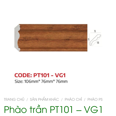
TRANG CHỦ
/
SẢN PHẨM KHÁC
/
PHÀO CHỈ
/
PHÀO PS
Phào trần PT101 – VG1