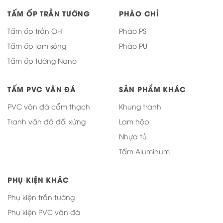
TẤM ỐP TRẦN TƯỜNG
PHÀO CHỈ
Tấm ốp trần OH
Phào PS
Tấm ốp lam sóng
Phào PU
Tấm ốp tường Nano
TẤM PVC VÂN ĐÁ
SẢN PHẨM KHÁC
PVC vân đá cẩm thạch
Khung tranh
Tranh vân đá đối xứng
Lam hộp
Nhựa tủ
Tấm Aluminum
PHỤ KIỆN KHÁC
Phụ kiện trần tường
Phụ kiện PVC vân đá