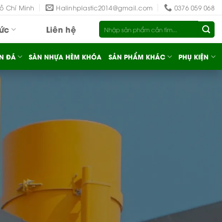
Hồ Chí Minh
Halinhplastic2014@gmail.com
0376 059 068
Tìm
tức
Liên hệ
kiếm:
N ĐÁ
SÀN NHỰA HÈM KHÓA
SẢN PHẨM KHÁC
PHỤ KIỆN