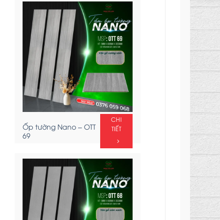
CHI
Ốp tường Nano – OTT
TIẾT
69