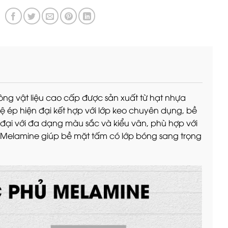
ng vật liệu cao cấp được sản xuất từ hạt nhựa
 ép hiện đại kết hợp với lớp keo chuyên dụng, bề
ại với đa dạng màu sắc và kiểu vân, phù hợp với
p Melamine giúp bề mặt tấm có lớp bóng sang trọng