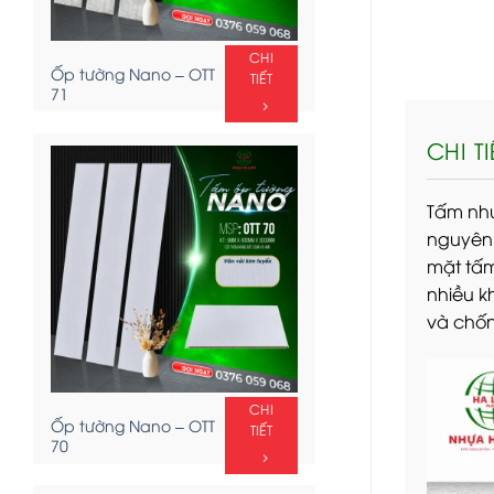
CHI
Ốp tường Nano – OTT
TIẾT
71
CHI T
Tấm nhự
nguyên 
mặt tấm
nhiều k
và chốn
CHI
Ốp tường Nano – OTT
TIẾT
70