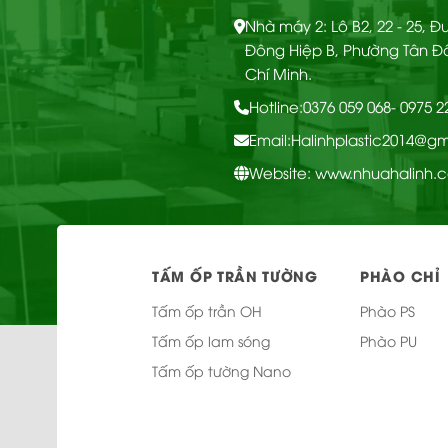
Lớp 
Nhà máy 2: Lô B2, 22 - 25, 
Lớp 
Đông Hiệp B, Phường Tân Đ
Chí Minh.
Hotline:
0376 059 068
- 0975 
Email:
Halinhplastic2014@g
Website: www.nhuahalinh.
CHI
Ốp tường Nano – OTT
TIẾT
65
TẤM ỐP TRẦN TƯỜNG
PHÀO CHỈ
Tấm ốp trần OH
Phào PS
Tấm ốp lam sóng
Phào PU
Tấm ốp tường Nano