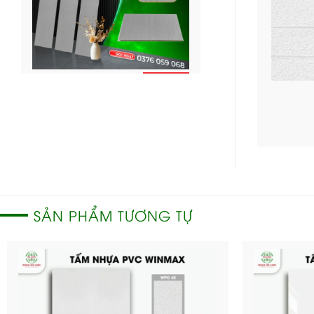
CHI
Ốp tường Nano – OTT
TIẾT
68
SẢN PHẨM TƯƠNG TỰ
Tấm nhự
chân th
được th
CHI
đến trầ