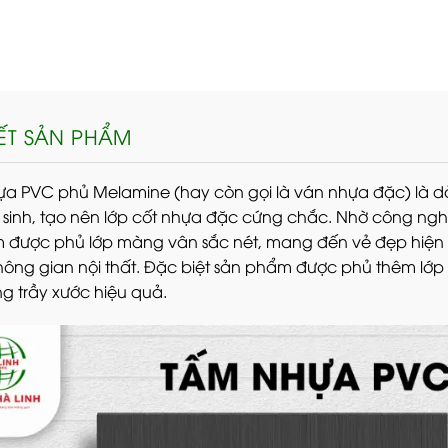
IẾT SẢN PHẨM
a PVC phủ Melamine (hay còn gọi là ván nhựa đặc) là dò
sinh, tạo nên lớp cốt nhựa đặc cứng chắc. Nhờ công nghệ
 được phủ lớp màng vân sắc nét, mang đến vẻ đẹp hiện đ
hông gian nội thất. Đặc biệt sản phẩm được phủ thêm lớ
g trầy xước hiệu quả.