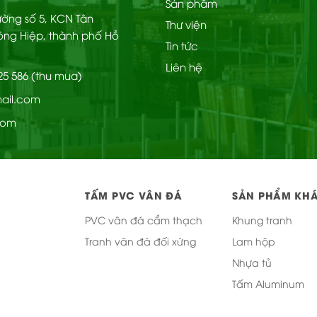
Sản phẩm
cốt nhựa đặc:
Chịu lực tốt, không cong vênh, không mối 
Đường số 5, KCN Tân
Thư viện
bảo vệ mặt sau:
Giữ ổn định tấm, hỗ trợ thi công dễ dàn
ông Hiệp, thành phố Hồ
Tin tức
Liên hệ
225 586 (thu mua)
mail.com
com
TẤM PVC VÂN ĐÁ
SẢN PHẨM KH
PVC vân đá cẩm thạch
Khung tranh
Tranh vân đá đối xứng
Lam hộp
Nhựa tủ
Tấm Aluminum