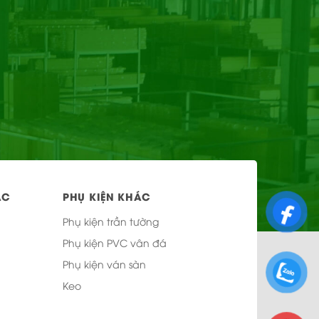
mọt, phù hợp khí hậu Việt Nam
g và tăng độ bền
ÁC
PHỤ KIỆN KHÁC
Phụ kiện trần tường
Phụ kiện PVC vân đá
Phụ kiện ván sàn
Keo