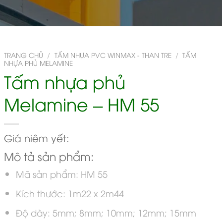
TRANG CHỦ
/
TẤM NHỰA PVC WINMAX - THAN TRE
/
TẤM
NHỰA PHỦ MELAMINE
Tấm nhựa phủ
Melamine – HM 55
Giá niêm yết:
Mô tả sản phẩm:
Mã sản phẩm: HM 55
Kích thước: 1m22 x 2m44
Độ dày: 5mm; 8mm; 10mm; 12mm; 15mm