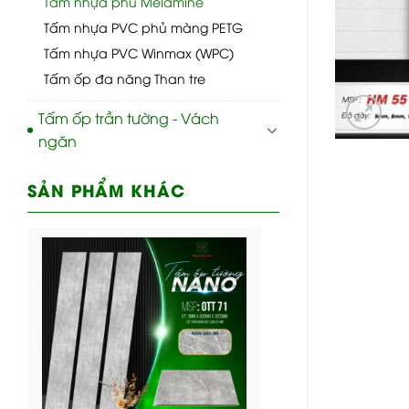
Tấm nhựa phủ Melamine
Tấm nhựa PVC phủ màng PETG
Tấm nhựa PVC Winmax (WPC)
Tấm ốp đa năng Than tre
Tấm ốp trần tường - Vách
ngăn
SẢN PHẨM KHÁC