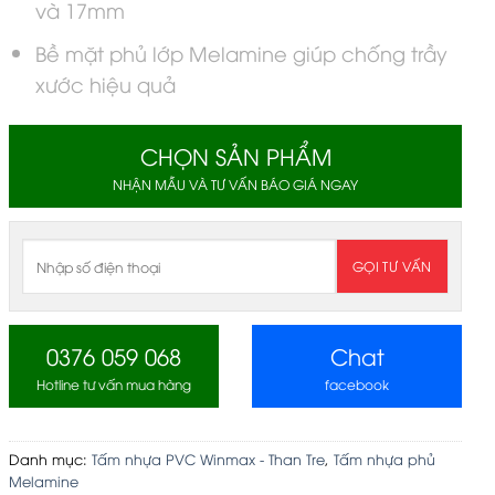
và 17mm
Bề mặt phủ lớp Melamine giúp chống trầy
xước hiệu quả
CHỌN SẢN PHẨM
NHẬN MẪU VÀ TƯ VẤN BÁO GIÁ NGAY
0376 059 068
Chat
Hotline tư vấn mua hàng
facebook
Danh mục:
Tấm nhựa PVC Winmax - Than Tre
,
Tấm nhựa phủ
Melamine