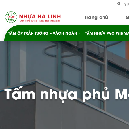
Bỏ
Lô 
qua
Trang chủ
G
nội
dung
TẤM ỐP TRẦN TƯỜNG – VÁCH NGĂN
TẤM NHỰA PVC WINMA
Tấm nhựa phủ M