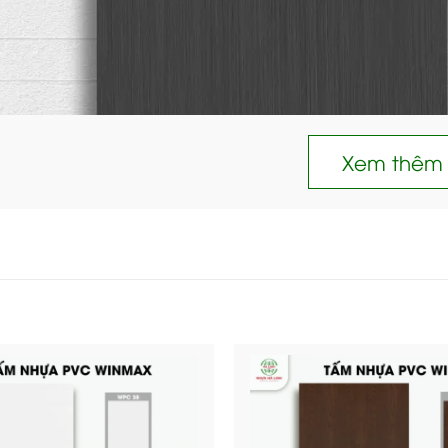
Xem thêm
a PVC phủ Melamine vân gỗ sở hữu bề mặt bóng sang trọ
ực các đường vân gỗ tự nhiên, từ vân thẳng thanh thoát 
ể hiện rõ nét, tạo chiều sâu và cảm giác tự nhiên như gỗ
m ấm, dễ dàng phù hợp với nhiều phong cách nội thất kh