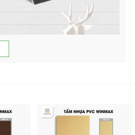
ng, lớp màng film pvc được thiết kế mô phỏng
đến vân uốn lượn mềm mại. Mỗi chi tiết vân đều
 thật. Tông màu vân gỗ đa dạng, từ sáng nhẹ nhàng
ác nhau, mang đến không gian hài hòa và tinh tế.