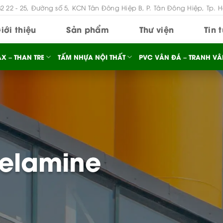
B2 22 - 25, Đường số 5, KCN Tân Đông Hiệp B, P. Tân Đông Hiệp, Tp. 
iới thiệu
Sản phẩm
Thư viện
Tin 
X – THAN TRE
TẤM NHỰA NỘI THẤT
PVC VÂN ĐÁ – TRANH VÂ
elamine