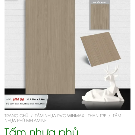
TRANG CHỦ
/
TẤM NHỰA PVC WINMAX - THAN TRE
/
TẤM
NHỰA PHỦ MELAMINE
Tấm nhựa phủ