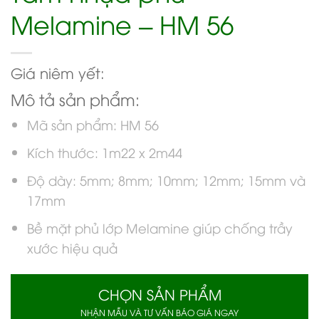
Melamine – HM 56
Giá niêm yết:
Mô tả sản phẩm:
Mã sản phẩm: HM 56
Kích thước: 1m22 x 2m44
Độ dày: 5mm; 8mm; 10mm; 12mm; 15mm và
17mm
Bề mặt phủ lớp Melamine giúp chống trầy
xước hiệu quả
CHỌN SẢN PHẨM
NHẬN MẪU VÀ TƯ VẤN BÁO GIÁ NGAY