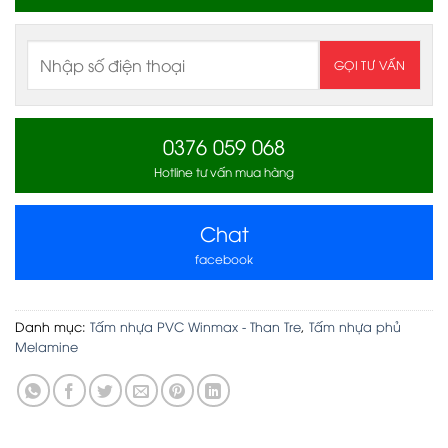
0376 059 068
Hotline tư vấn mua hàng
Chat
facebook
Danh mục:
Tấm nhựa PVC Winmax - Than Tre
,
Tấm nhựa phủ
Melamine