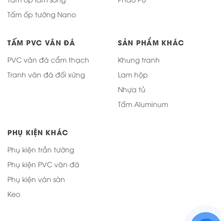
Tấm ốp tường Nano
Chống ẩm vượt trội:
Phù hợp khu vực bếp,
nhà vệ sinh
TẤM PVC VÂN ĐÁ
SẢN PHẨM KHÁC
Chống trầy xước hiệu quả
PVC vân đá cẩm thạch
Khung tranh
Tranh vân đá đối xứng
Lam hộp
Dễ vệ sinh:
Bề mặt mịn, lau chùi nhanh
chóng
Nhựa tủ
Tấm Aluminum
Thẩm mỹ hiện đại:
Đa dạng màu sắc, nhiều
phong cách
PHỤ KIỆN KHÁC
Thi công linh hoạt:
Dễ cắt, dễ lắp đặt, tiết
Phụ kiện trần tường
kiệm chi phí
Phụ kiện PVC vân đá
Phụ kiện ván sàn
Đây chính là lựa chọn lý tưởng cho các công
Keo
trình yêu cầu sự ổn định lâu dài và tính đồng bộ
trong thiết kế nội thất.