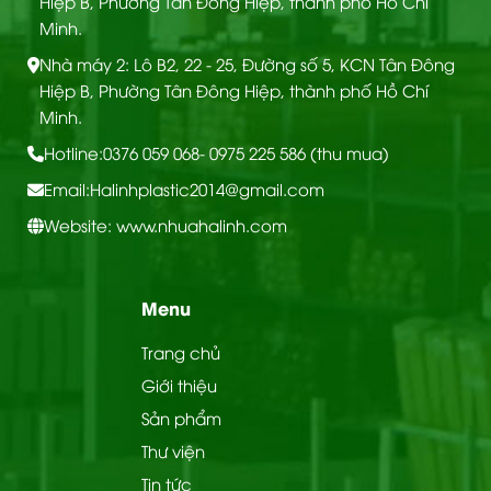
Hiệp B, Phường Tân Đông Hiệp, thành phố Hồ Chí
Minh.
Nhà máy 2: Lô B2, 22 - 25, Đường số 5, KCN Tân Đông
Hiệp B, Phường Tân Đông Hiệp, thành phố Hồ Chí
Minh.
Hotline:
0376 059 068
- 0975 225 586 (thu mua)
Email:
Halinhplastic2014@gmail.com
Website: www.nhuahalinh.com
Menu
Trang chủ
Giới thiệu
Sản phẩm
Thư viện
Cấu tạo tấm nhựa PVC phủ Melamine
Tin tức