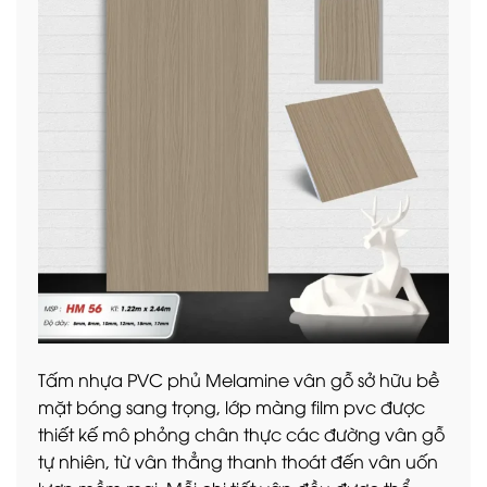
Tấm nhựa PVC phủ Melamine vân gỗ sở hữu bề
mặt bóng sang trọng, lớp màng film pvc được
thiết kế mô phỏng chân thực các đường vân gỗ
tự nhiên, từ vân thẳng thanh thoát đến vân uốn