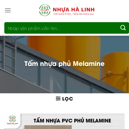
Bỏ
qua
nội
Tìm
dung
kiếm:
Tấm nhựa phủ Melamine
LỌC