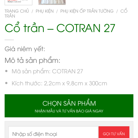
TRANG CHỦ
/
PHỤ KIỆN
/
PHỤ KIỆN ỐP TRẦN TƯỜNG
/
CỔ
TRẦN
Cổ trần – COTRAN 27
Giá niêm yết:
Mô tả sản phẩm:
Mã sản phẩm: COTRAN 27
Kích thước: 2,2cm x 9,8cm x 300cm
CHỌN SẢN PHẨM
NHẬN MẪU VÀ TƯ VẤN BÁO GIÁ NGAY