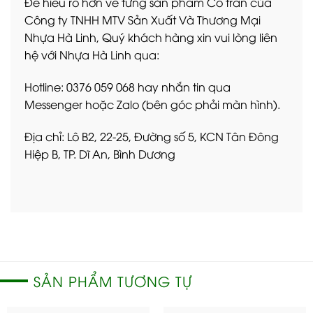
Để hiểu rõ hơn về từng sản phẩm Cổ trần của
Công ty TNHH MTV Sản Xuất Và Thương Mại
Nhựa Hà Linh, Quý khách hàng xin vui lòng liên
hệ với Nhựa Hà Linh qua:
Hotline: 0376 059 068 hay nhắn tin qua
Messenger hoặc Zalo (bên góc phải màn hình).
Địa chỉ: Lô B2, 22-25, Đường số 5, KCN Tân Đông
Hiệp B, TP. Dĩ An, Bình Dương
SẢN PHẨM TƯƠNG TỰ