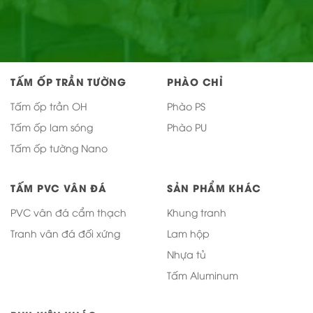
TẤM ỐP TRẦN TƯỜNG
PHÀO CHỈ
Tấm ốp trần OH
Phào PS
Tấm ốp lam sóng
Phào PU
Tấm ốp tường Nano
TẤM PVC VÂN ĐÁ
SẢN PHẨM KHÁC
PVC vân đá cẩm thạch
Khung tranh
Tranh vân đá đối xứng
Lam hộp
Nhựa tủ
Tấm Aluminum