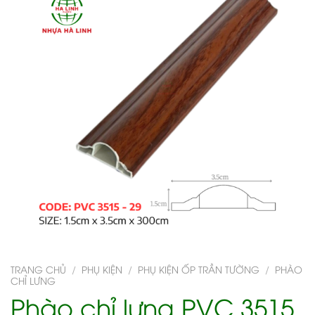
TRANG CHỦ
/
PHỤ KIỆN
/
PHỤ KIỆN ỐP TRẦN TƯỜNG
/
PHÀO
CHỈ LƯNG
Phào chỉ lưng PVC 3515