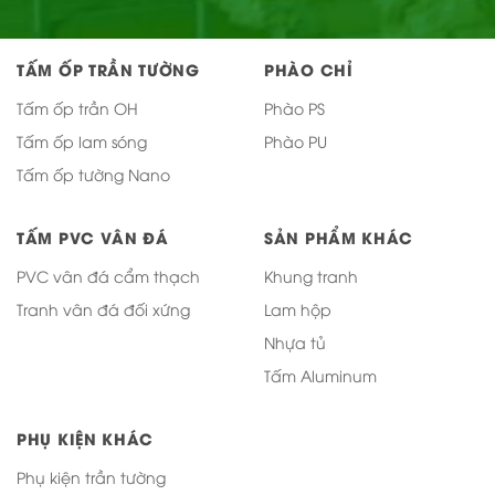
TẤM ỐP TRẦN TƯỜNG
PHÀO CHỈ
Tấm ốp trần OH
Phào PS
Tấm ốp lam sóng
Phào PU
Tấm ốp tường Nano
TẤM PVC VÂN ĐÁ
SẢN PHẨM KHÁC
PVC vân đá cẩm thạch
Khung tranh
Tranh vân đá đối xứng
Lam hộp
Nhựa tủ
Tấm Aluminum
PHỤ KIỆN KHÁC
Phụ kiện trần tường