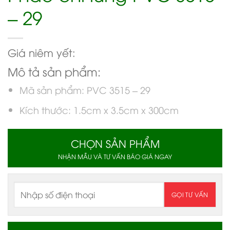
– 29
Giá niêm yết:
Mô tả sản phẩm:
Mã sản phẩm: PVC 3515 – 29
Kích thước: 1.5cm x 3.5cm x 300cm
CHỌN SẢN PHẨM
NHẬN MẪU VÀ TƯ VẤN BÁO GIÁ NGAY