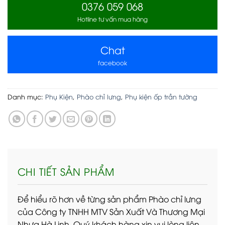
0376 059 068
Hotline tư vấn mua hàng
Chat
facebook
Danh mục:
Phụ Kiện
,
Phào chỉ lưng
,
Phụ kiện ốp trần tường
CHI TIẾT SẢN PHẨM
Để hiểu rõ hơn về từng sản phẩm Phào chỉ lưng
của Công ty TNHH MTV Sản Xuất Và Thương Mại
Nhựa Hà Linh, Quý khách hàng xin vui lòng liên