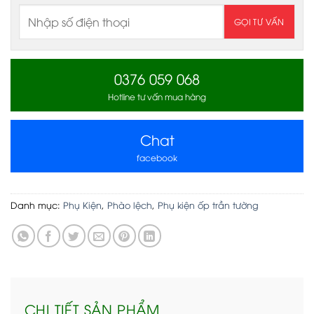
0376 059 068
Hotline tư vấn mua hàng
Chat
facebook
Danh mục:
Phụ Kiện
,
Phào lệch
,
Phụ kiện ốp trần tường
CHI TIẾT SẢN PHẨM