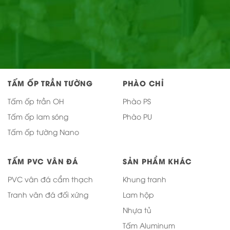
TẤM ỐP TRẦN TƯỜNG
PHÀO CHỈ
Tấm ốp trần OH
Phào PS
Tấm ốp lam sóng
Phào PU
Tấm ốp tường Nano
TẤM PVC VÂN ĐÁ
SẢN PHẨM KHÁC
PVC vân đá cẩm thạch
Khung tranh
Tranh vân đá đối xứng
Lam hộp
Nhựa tủ
Tấm Aluminum