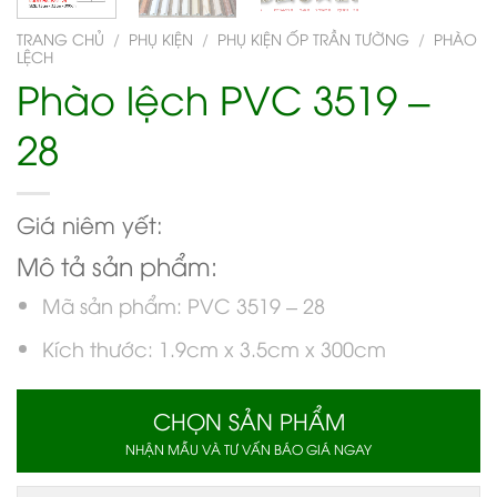
TRANG CHỦ
/
PHỤ KIỆN
/
PHỤ KIỆN ỐP TRẦN TƯỜNG
/
PHÀO
LỆCH
Phào lệch PVC 3519 –
28
Giá niêm yết:
Mô tả sản phẩm:
Mã sản phẩm: PVC 3519 – 28
Kích thước: 1.9cm x 3.5cm x 300cm
CHỌN SẢN PHẨM
NHẬN MẪU VÀ TƯ VẤN BÁO GIÁ NGAY