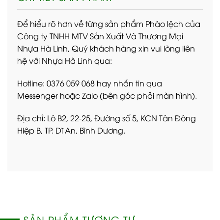
Để hiểu rõ hơn về từng sản phẩm Phào lệch của
Công ty TNHH MTV Sản Xuất Và Thương Mại
Nhựa Hà Linh, Quý khách hàng xin vui lòng liên
hệ với Nhựa Hà Linh qua:
Hotline: 0376 059 068 hay nhắn tin qua
Messenger hoặc Zalo (bên góc phải màn hình).
Địa chỉ: Lô B2, 22-25, Đường số 5, KCN Tân Đông
Hiệp B, TP. Dĩ An, Bình Dương.
SẢN PHẨM TƯƠNG TỰ