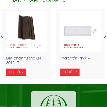
Len chân tường LN
Phào trần PT91 – 1
3011 -7
CHI TIẾT
CHI TIẾT